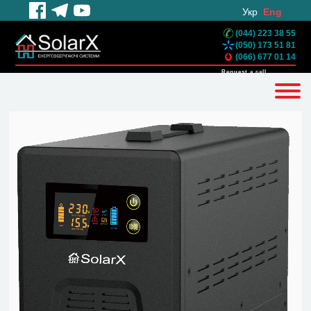
Укр
Eng
(044) 223 38 55
(050) 173 51 81
(066) 677 01 14
Request a call