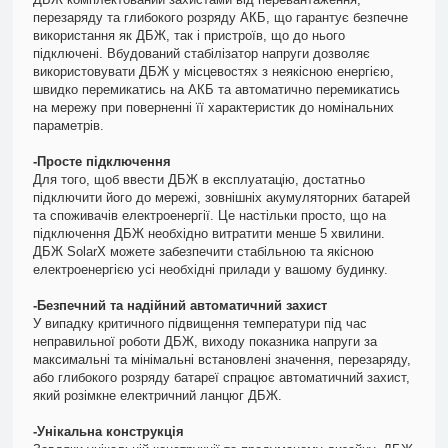
перезаряду та глибокого розряду АКБ, що гарантує безпечне
використання як ДБЖ, так і пристроїв, що до нього
підключені. Вбудований стабілізатор напруги дозволяє
використовувати ДБЖ у місцевостях з неякісною енергією,
швидко перемикатись на АКБ та автоматично перемикатись
на мережу при поверненні її характеристик до номінальних
параметрів.
-Просте підключення
Для того, щоб ввести ДБЖ в експлуатацію, достатньо
підключити його до мережі, зовнішніх акумуляторних батарей
та споживачів електроенергії. Це настільки просто, що на
підключення ДБЖ необхідно витратити менше 5 хвилини.
ДБЖ SolarX можете забезпечити стабільною та якісною
електроенергією усі необхідні прилади у вашому будинку.
-Безпечний та надійний автоматичний захист
У випадку критичного підвищення температури під час
неправильної роботи ДБЖ, виходу показника напруги за
максимальні та мінімальні встановлені значення, перезаряду,
або глибокого розряду батареї спрацює автоматичний захист,
який розімкне електричний ланцюг ДБЖ.
-Унікальна конструкція