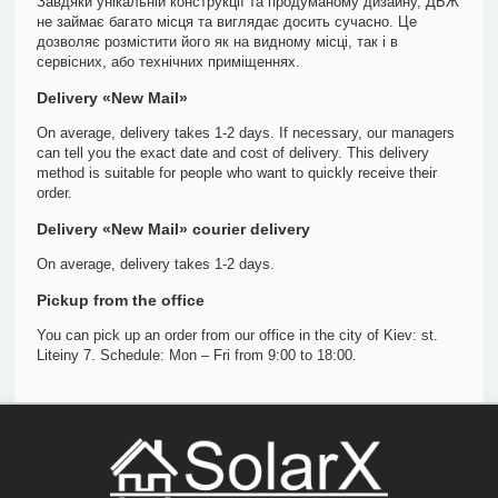
Завдяки унікальній конструкції та продуманому дизайну, ДБЖ
не займає багато місця та виглядає досить сучасно. Це
дозволяє розмістити його як на видному місці, так і в
сервісних, або технічних приміщеннях.
Delivery «New Mail»
On average, delivery takes 1-2 days. If necessary, our managers
can tell you the exact date and cost of delivery. This delivery
method is suitable for people who want to quickly receive their
order.
Delivery «New Mail» courier delivery
On average, delivery takes 1-2 days.
Pickup from the office
You can pick up an order from our office in the city of Kiev: st.
Liteiny 7. Schedule: Mon – Fri from 9:00 to 18:00.