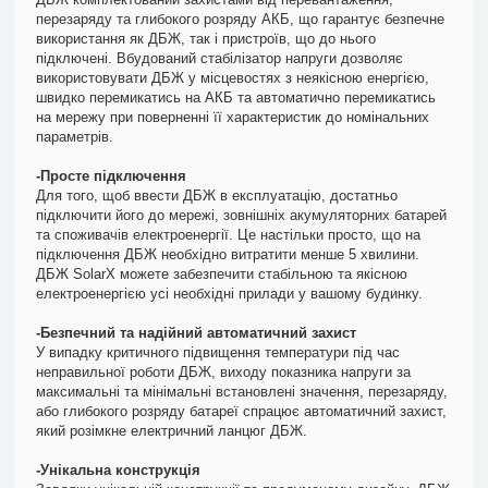
перезаряду та глибокого розряду АКБ, що гарантує безпечне
використання як ДБЖ, так і пристроїв, що до нього
підключені. Вбудований стабілізатор напруги дозволяє
використовувати ДБЖ у місцевостях з неякісною енергією,
швидко перемикатись на АКБ та автоматично перемикатись
на мережу при поверненні її характеристик до номінальних
параметрів.
-Просте підключення
Для того, щоб ввести ДБЖ в експлуатацію, достатньо
підключити його до мережі, зовнішніх акумуляторних батарей
та споживачів електроенергії. Це настільки просто, що на
підключення ДБЖ необхідно витратити менше 5 хвилини.
ДБЖ SolarX можете забезпечити стабільною та якісною
електроенергією усі необхідні прилади у вашому будинку.
-Безпечний та надійний автоматичний захист
У випадку критичного підвищення температури під час
неправильної роботи ДБЖ, виходу показника напруги за
максимальні та мінімальні встановлені значення, перезаряду,
або глибокого розряду батареї спрацює автоматичний захист,
який розімкне електричний ланцюг ДБЖ.
-Унікальна конструкція