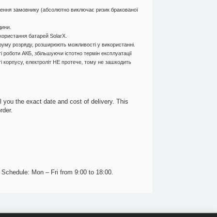
таження замовнику (абсолютно виключає ризик бракованої
дини.
користання батарей SolarX.
труму розряду, розширюють можливості у використанні.
і роботи АКБ, збільшуючи істотно термін експлуатації
ті корпусу, електроліт НЕ протече, тому не зашкодить
 you the exact date and cost of delivery. This
rder.
7. Schedule: Mon – Fri from 9:00 to 18:00.