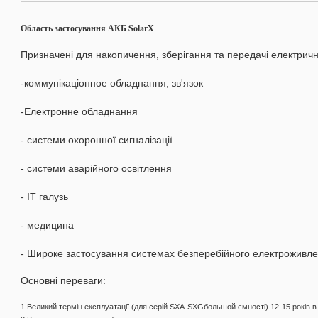
Область застосування АКБ SolarX
Призначені для накопичення, зберігання та передачі електричної
-коммунікаціонное обладнання, зв'язок
-Електронне обладнання
- системи охоронної сигналізації
- системи аварійного освітлення
- ІТ галузь
- медицина
- Широке застосування системах безперебійного електроживле
Основні переваги:
1.Великий термін експлуатації (для серій SXA-SXGбольшой ємності) 12-15 років 