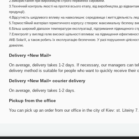
2.Використання при виробництві строго первинної сировини.
3.Технічний контроль якості на протязі всього етапу, від виробництва до відван
продукції).
4.Відсутність шкідливого впливу на навколишнє середовище і життєдіяльність лю
5.Термостійкий матеріал герметичного корпусу створює максимальну безпеку ви
6.Більш широкий діапазон температури експлуатації, підтримання підвищеного с
7.Електроліт у вигляді гелю високої щільності впливає на підвищення ефективност
АКБ SolarX, а також робить їх експлуатацію безпечною. У разі порушення ціліснос
довкіллю.
Delivery «New Mail»
On average, delivery takes 1-2 days. If necessary, our managers can tell
delivery method is suitable for people who want to quickly receive their o
Delivery «New Mail» courier delivery
On average, delivery takes 1-2 days.
Pickup from the office
You can pick up an order from our office in the city of Kiev: st. Liteiny 