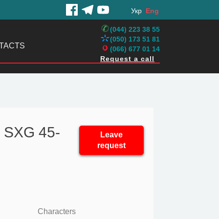
Укр
Eng
(044) 223 38 55
(050) 173 51 81
TACTS
(066) 677 01 14
Request a call
 SXG 45-
Leave
request
Characters