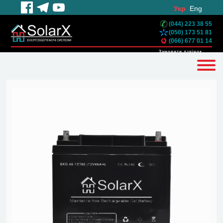
Укр
Eng
(044) 223 38 55
(050) 173 51 81
(066) 677 01 14
Замовити дзвінок