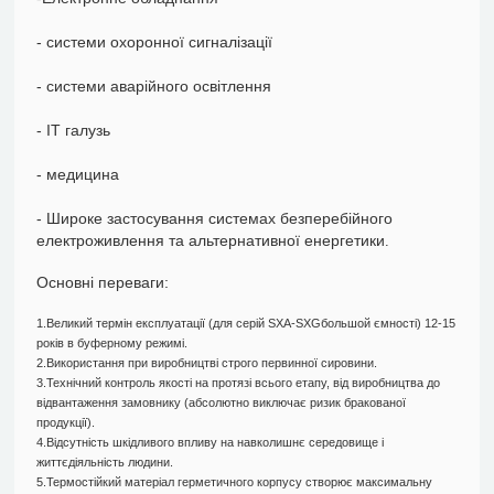
- системи охоронної сигналізації
- системи аварійного освітлення
- ІТ галузь
- медицина
- Широке застосування системах безперебійного
електроживлення та альтернативної енергетики
.
Основні переваги:
1.Великий термін експлуатації (для серій SXA-SXGбольшой ємності) 12-15
років в буферному режимі.
2.Використання при виробництві строго первинної сировини.
3.Технічний контроль якості на протязі всього етапу, від виробництва до
відвантаження замовнику (абсолютно виключає ризик бракованої
продукції).
4.Відсутність шкідливого впливу на навколишнє середовище і
життєдіяльність людини.
5.Термостійкий матеріал герметичного корпусу створює максимальну