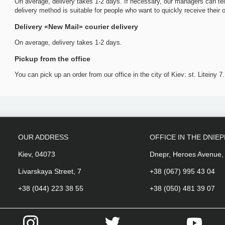
On average, delivery takes 1-2 days. If necessary, our managers can tell
delivery method is suitable for people who want to quickly receive their o
Delivery «New Mail» courier delivery
On average, delivery takes 1-2 days.
Pickup from the office
You can pick up an order from our office in the city of Kiev: st. Liteiny 
OUR ADDRESS
OFFICE IN THE DNIE
Kiev, 04073
Dnepr, Heroes Avenue,
Livarskaya Street, 7
+38 (067) 995 43 04
+38 (044) 223 38 55
+38 (050) 481 39 07