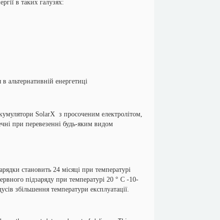
ргії в таких галузях:
 в альтернативній енергетиці
мулятори SolarX з просоченим електролітом,
ечні при перевезенні будь-яким видом
ядки становить 24 місяці при температурі
рвного підзаряду при температурі 20 ° С -10-
дусів збільшення температури експлуатації.