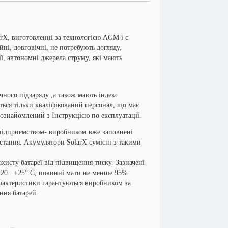
, виготовленні за технологією AGM і є
ні, довговічні, не потребують догляду,
ї, автономні джерела струму, які мають
го підзаряду ,а також мають індекс
ться тільки кваліфікований персонал, що має
 ознайомлений з Інструкцією по експлуатації.
дприємством- виробником вже заповнені
стання. Акумулятори SolarX сумісні з такими
сту батареї від підвищення тиску. Зазначені
+20...+25° С, повинні мати не менше 95%
арактеристики гарантуються виробником за
ння батарей.