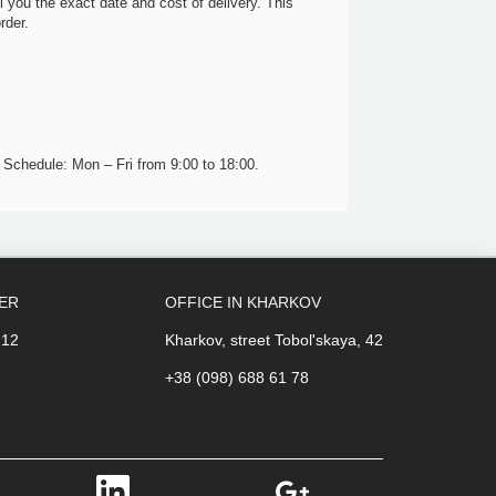
 you the exact date and cost of delivery. This
rder.
7. Schedule: Mon – Fri from 9:00 to 18:00.
PER
OFFICE IN KHARKOV
 12
Kharkov, street Tobol'skaya, 42
+38 (098) 688 61 78