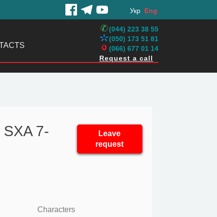
Укр
Eng
(044) 223 38 55
(050) 173 51 81
TACTS
(066) 677 01 14
Request a call
 SXA 7-
Leave
request
Characters