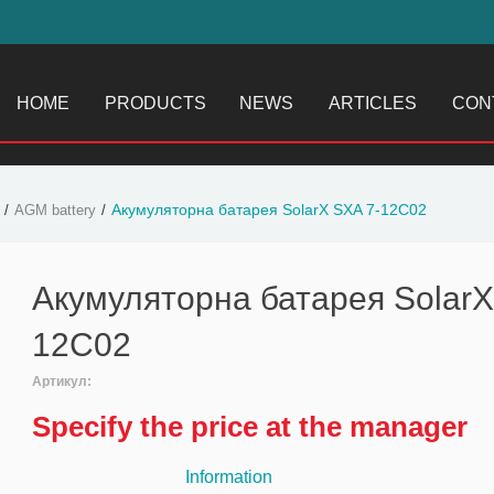
HOME
PRODUCTS
NEWS
ARTICLES
CON
Акумуляторна батарея SolarX SXA 7-12C02
AGM battery
Акумуляторна батарея SolarX
12C02
Артикул:
Specify the price at the manager
Information