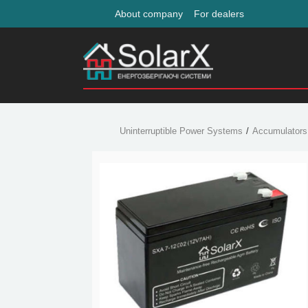
About company
For dealers
Uninterruptible Power Systems
Accumulators