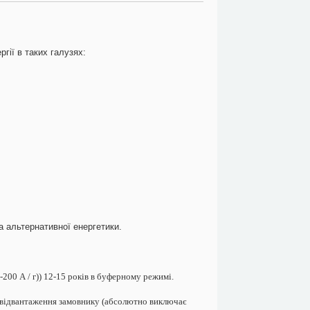
гії в таких галузях:
а альтер
нативної енергетики.
-200 А / г)) 12-15 років в буферному режимі.
до відвантаження замовнику (абсолютно виключає