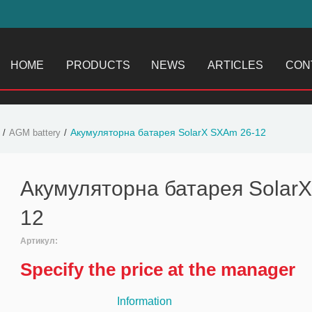
HOME
PRODUCTS
NEWS
ARTICLES
CON
Акумуляторна батарея SolarX SXAm 26-12
AGM battery
Акумуляторна батарея Solar
12
Артикул:
Specify the price at the manager
Information