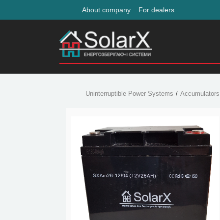
About company
For dealers
Uninterruptible Power Systems
Accumulators