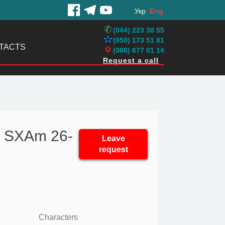
Укр
Eng
(044) 223 38 55
(050) 173 51 81
TACTS
(066) 677 01 14
Request a call
X SXAm 26-
Leave
request
Characters