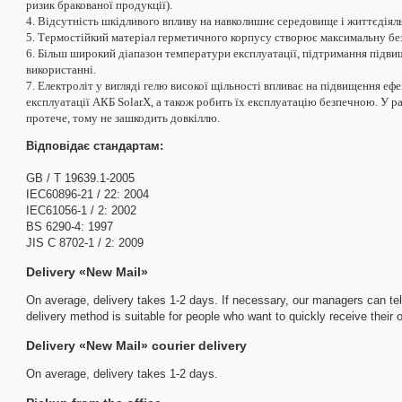
ризик бракованої продукції).
4. Відсутність шкідливого впливу на навколишнє середовище і життєдіял
5. Термостійкий матеріал герметичного корпусу створює максимальну без
6. Більш широкий діапазон температури експлуатації, підтримання підв
використанні.
7. Електроліт у вигляді гелю високої щільності впливає на підвищення е
експлуатації АКБ SolarX, а також робить їх експлуатацію безпечною. У ра
протече, тому не зашкодить довкіллю.
Відповідає стандартам:
GB / T 19639.1-2005
IEC60896-21 / 22: 2004
IEC61056-1 / 2: 2002
BS 6290-4: 1997
JIS C 8702-1 / 2: 2009
Delivery «New Mail»
On average, delivery takes 1-2 days. If necessary, our managers can tell
delivery method is suitable for people who want to quickly receive their o
Delivery «New Mail» courier delivery
On average, delivery takes 1-2 days.