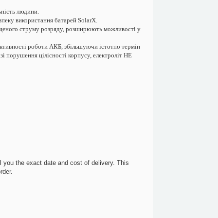
ьність людини.
пеку використання батарей SolarX.
ищеного струму розряду, розширюють можливості у
фективності роботи АКБ, збільшуючи істотно термін
зі порушення цілісності корпусу, електроліт НЕ
 you the exact date and cost of delivery. This
rder.