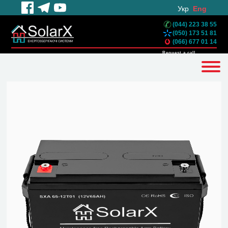
Укр
Eng
(044) 223 38 55
(050) 173 51 81
(066) 677 01 14
Request a call