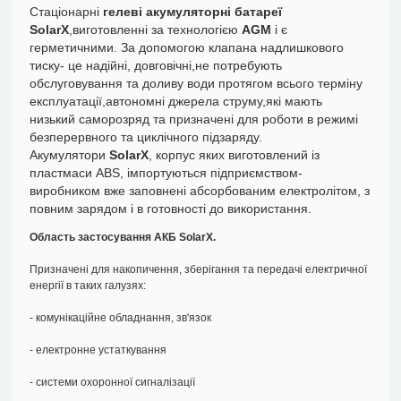
Стаціонарні
гелеві акумуляторні батареї
SolarX
,виготовленні за технологією
AGM
і є
герметичними. За допомогою клапана надлишкового
тиску- це надійні, довговічні,не потребують
обслуговування та доливу води протягом всього терміну
експлуатації,автономні джерела струму,які мають
низький саморозряд та призначені для роботи в режимі
безперервного та циклічного підзаряду.
Акумулятори
SolarX
, корпус яких виготовлений із
пластмаси ABS, імпортуються підприємством-
виробником вже заповнені абсорбованим електролітом, з
повним зарядом і в готовності до використання.
Область застосування АКБ SolarX.
Призначені для накопичення, зберігання та передачі електричної
енергії в таких галузях:
- комунікаційне обладнання, зв'язок
- електронне устаткування
- системи охоронної сигналізації