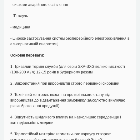
- системи аварійного освітлення
- ІТ галузь
- медицина
- широке застосування систем безперебійного електроживлення в
альтернативній енергетиці.
Основні переваги:
1. Тривалий термін служби (для серій SXA-SXG великої місткості
(100-200 А / ч) 12-15 років в буферному режимі.
2. Використання при виробництві строго первинної сировини.
3. Технічний контроль якості на протязі всього етапу, від
виробництва до відвантаження замовнику (абсолютно виключає
ризик бракованої продукції).
4. Відсутність шкідливого впливу на навколишнє середовище і
життєдіяльність людини.
5. Термостійкий матеріал герметичного корпусу створює
максимальну безпеку використання батарей SolarX.