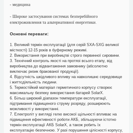
- медицина
- Широке застосування системах безперебійного
електроживлення та альтернативної енергетики.
Основні переваги:
1. Великий термін експлуатації (для серій SXA-SXG великої
місткості) 12-15 років в буферному режимі.
2. Використання при виробництві строго первинної сировини.
3. Технічний контроль якості на протязі всього етапу, від
виробництва до відвантаження замовнику (абсолютно
виключає ризик бракованої продукції).
4. Відсутність шкідливого впливу на навколишнє середовище
і життєдіяльність людини.
5. Термостійкий матеріал герметичного корпусу створює
максимальну безпеку використання батарей SolarX.
6. Більш широкий діапазон температури експлуатації,
підтримання підвищеного струму розряду, розширюють
можливості у використанні.
7. Електроліт у вигляді гелю високої щільності впливає на
підвищення ефективності роботи АКБ, збільшуючи істотно
термін експлуатації АКБ SolarX, а також робить їх
експлуатацію безпечною. У разі порушення цілісності корпусу,