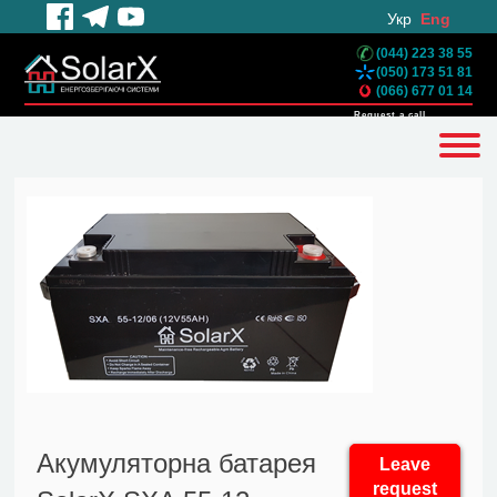
Укр
Eng
(044) 223 38 55
(050) 173 51 81
(066) 677 01 14
Request a call
Акумуляторна батарея
Leave
request