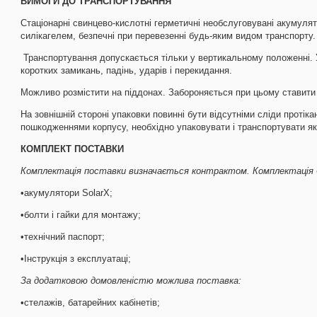
ВИМОГИ ДО ТРАНСПОРТУВАННЯ
Стаціонарні свинцево-кислотні герметичні необслуговувані акумулят
силікагелем, безпечні при перевезенні будь-яким видом транспорту.
Транспортування допускається тільки у вертикальному положенні. У
коротких замикань, падінь, ударів і перекидання.
Можливо розмістити на піддонах. Забороняється при цьому ставити
На зовнішній стороні упаковки повинні бути відсутніми сліди протік
пошкодженнями корпусу, необхідно упаковувати і транспортувати я
КОМПЛЕКТ ПОСТАВКИ
Комплектація поставки визначається контрактом. Комплектація 
•акумулятори SolarX;
•болти і гайки для монтажу;
•технічний паспорт;
•Iнструкція з експлуатаці;
За додатковою домовленістю можлива поставка:
•стелажів, батарейних кабінетів;