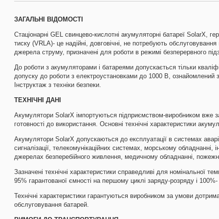
ЗАГАЛЬНІ ВІДОМОСТІ
Стаціонарні GEL свинцево-кислотні акумуляторні батареї SolarX, г
тиску (VRLA)- це надійні, довговічні, не потребують обслуговування
джерела струму, призначені для роботи в режимі безперервного під
До роботи з акумуляторами і батареями допускається тільки кваліф
допуску до роботи з електроустановками до 1000 В, ознайомлений з 
Інструктаж з техніки безпеки.
ТЕХНІЧНІ ДАНІ
Акумулятори SolarX імпортуються підприємством-виробником вже за
готовності до використання. Основні технічні характеристики акумуля
Акумулятори SolarX допускаються до експлуатації в системах аварі
сигналізації, телекомунікаційних системах, морському обладнанні, 
джерелах безперебійного живлення, медичному обладнанні, пожежні
Зазначені технічні характеристики справедливі для номінальної тем
95% гарантованої ємності на першому циклі заряду-розряду і 100%- 
Технічні характеристики гарантуються виробником за умови дотриман
обслуговування батарей.