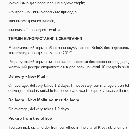
•механізмів для перенесення акумуляторів;
•контрольно - вимірювальних приладів;
•динамометричних ключів;
•випрямної і зарядної техніки.
ТЕРМІН ВИКОРИСТАННЯ 1 ЗБЕРІГАННЯ
Максимальний термін зберігання акумуляторів SolarX без підзарядки
температурі повітря не більше 20° С.
Розрахунковий термін використання в режимі безперервного підзаряд
Фактичний ресурс скорочується в два рази на кожні 10 градусів збі
Delivery «New Mail»
On average, delivery takes 1-2 days. If necessary, our managers can tell
delivery method is suitable for people who want to quickly receive their o
Delivery «New Mail» courier delivery
On average, delivery takes 1-2 days.
Pickup from the office
You can pick up an order from our office in the city of Kiev: st. Liteiny 