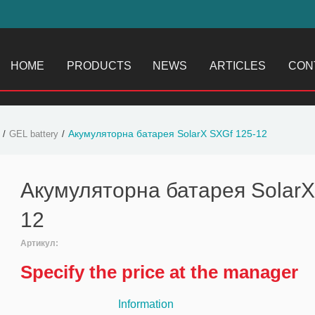
HOME
PRODUCTS
NEWS
ARTICLES
CON
Акумуляторна батарея SolarX SXGf 125-12
GEL battery
Акумуляторна батарея SolarX
12
Артикул:
Specify the price at the manager
Information