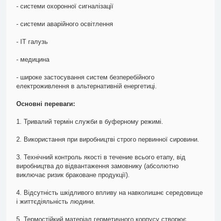
- системи охоронної сигналізації
- системи аварійного освітлення
- ІТ галузь
- медицина
- широке застосування систем безперебійного
електроживлення в альтернативній енергетиці.
Основні переваги:
1. Тривалий термін служби в буферному режимі.
2. Використання при виробництві строго первинної сировини.
3. Технічний контроль якості в течение всього етапу, від
виробництва до відвантаження замовнику (абсолютно
виключає ризик браковане продукції).
4. Відсутність шкідливого впливу на навколишнє середовище
і життєдіяльність людини.
5. Термостійкий матеріал герметичного корпусу створює