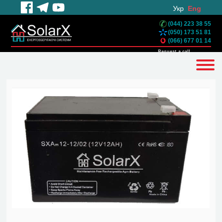
Укр
Eng
(044) 223 38 55
(050) 173 51 81
(066) 677 01 14
Request a call