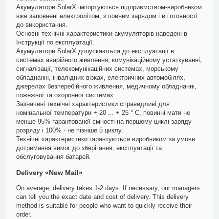
Акумулятори SolarX імпортуються підприємством-виробником
вже заповнені електролітом, з повним зарядом і в готовності
до використання.
Основні технічні характеристики акумуляторів наведені в
Інструкції по експлуатації.
Акумулятори SolarX допускаються до експлуатації в
системах аварійного живлення, комунікаційному устаткуванні,
сигналізації, телекомунікаційних системах, морському
обладнанні, інвалідних візках, електричних автомобілях,
джерелах безперебійного живлення, медичному обладнанні,
пожежної та охоронної системах.
Зазначені технічні характеристики справедливі для
номінальної температури + 20 ... + 25 ° С, повинні мати не
менше 95% гарантованої ємності на першому циклі заряду-
розряду і 100% - не пізніше 5 циклу.
Технічні характеристики гарантуються виробником за умови
дотримання вимог до зберігання, експлуатації та
обслуговування батарей.
Delivery «New Mail»
On average, delivery takes 1-2 days. If necessary, our managers
can tell you the exact date and cost of delivery. This delivery
method is suitable for people who want to quickly receive their
order.