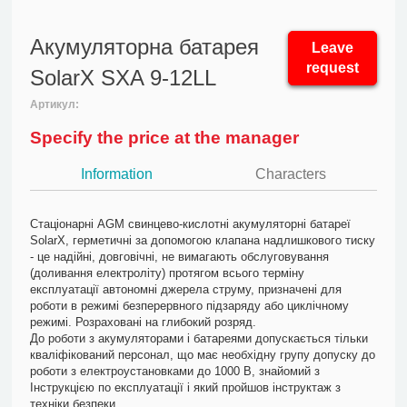
Акумуляторна батарея
Leave
request
SolarX SXA 9-12LL
Артикул:
Specify the price at the manager
Information
Characters
Стаціонарні AGM свинцево-кислотні акумуляторні батареї
SolarX, герметичні за допомогою клапана надлишкового тиску
- це надійні, довговічні, не вимагають обслуговування
(доливання електроліту) протягом всього терміну
експлуатації автономні джерела струму, призначені для
роботи в режимі безперервного підзаряду або циклічному
режимі. Розраховані на глибокий розряд.
До роботи з акумуляторами і батареями допускається тільки
кваліфікований персонал, що має необхідну групу допуску до
роботи з електроустановками до 1000 В, знайомий з
Інструкцією по експлуатації і який пройшов інструктаж з
техніки безпеки.