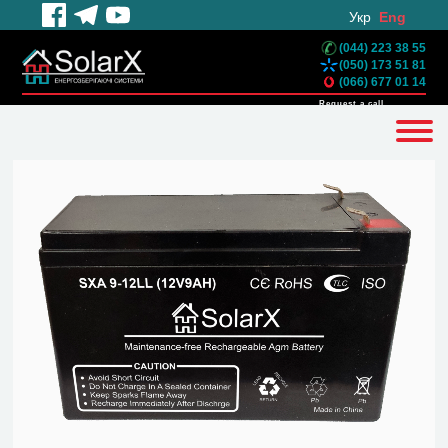
Укр
Eng
(044) 223 38 55
(050) 173 51 81
(066) 677 01 14
Request a call