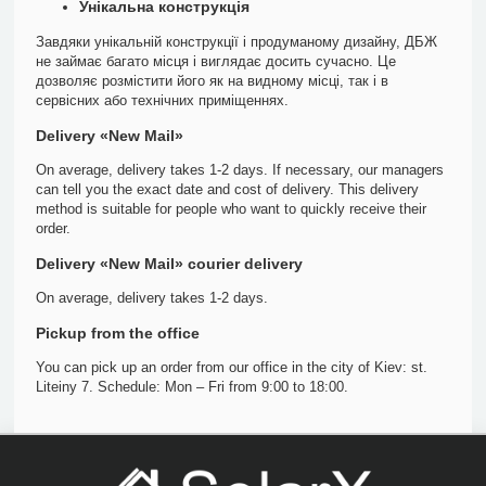
Унікальна конструкція
Завдяки унікальній конструкції і продуманому дизайну, ДБЖ
не займає багато місця і виглядає досить сучасно. Це
дозволяє розмістити його як на видному місці, так і в
сервісних або технічних приміщеннях.
Delivery «New Mail»
On average, delivery takes 1-2 days. If necessary, our managers
can tell you the exact date and cost of delivery. This delivery
method is suitable for people who want to quickly receive their
order.
Delivery «New Mail» courier delivery
On average, delivery takes 1-2 days.
Pickup from the office
You can pick up an order from our office in the city of Kiev: st.
Liteiny 7. Schedule: Mon – Fri from 9:00 to 18:00.