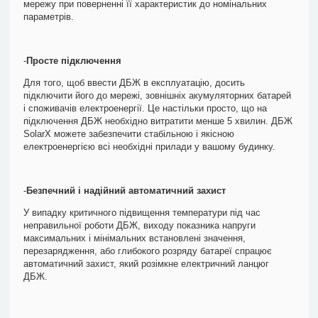
мережу при поверненні її характеристик до номінальних
параметрів.
-
Просте підключення
Для того, щоб ввести ДБЖ в експлуатацію, досить
підключити його до мережі, зовнішніх акумуляторних батарей
і споживачів електроенергії. Це настільки просто, що на
підключення ДБЖ необхідно витратити менше 5 хвилин. ДБЖ
SolarX можете забезпечити стабільною і якісною
електроенергією всі необхідні прилади у вашому будинку.
-
Безпечний і надійний автоматичний захист
У випадку критичного підвищення температури під час
неправильної роботи ДБЖ, виходу показника напруги
максимальних і мінімальних встановлені значення,
перезарядження, або глибокого розряду батареї спрацює
автоматичний захист, який розімкне електричний ланцюг
ДБЖ.