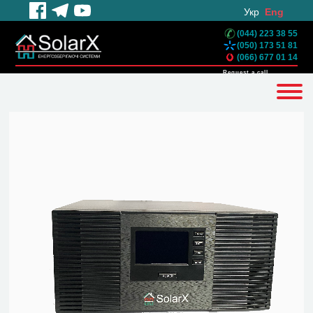
Укр
Eng
(044) 223 38 55
(050) 173 51 81
(066) 677 01 14
Request a call