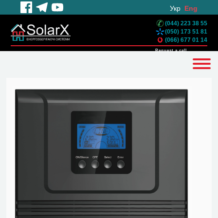
Укр
Eng
(044) 223 38 55
(050) 173 51 81
(066) 677 01 14
Request a call