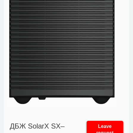
ДБЖ SolarX SX–
Leave
request