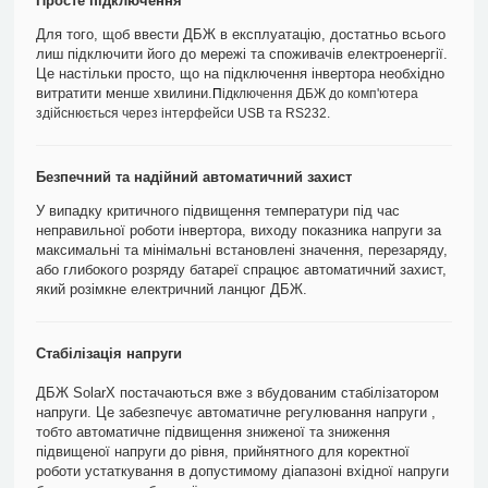
Просте підключення
Для того, щоб ввести ДБЖ в експлуатацію, достатньо всього
лиш підключити його до мережі та споживачів електроенергії.
Це настільки просто, що на підключення інвертора необхідно
витратити менше хвилини.
П
ідключення ДБЖ до комп'ютера
здійснюється через інтерфейси USB та RS232.
Безпечний та надійний автоматичний захист
У випадку критичного підвищення температури під час
неправильної роботи інвертора, виходу показника напруги за
максимальні та мінімальні встановлені значення, перезаряду,
або глибокого розряду батареї спрацює автоматичний захист,
який розімкне електричний ланцюг ДБЖ.
Стабілізація напруги
ДБЖ SolarX постачаються вже з вбудованим стабілізатором
напруги. Це забезпечує автоматичне регулювання напруги ,
тобто автоматичне підвищення зниженої та зниження
підвищеної напруги до рівня, прийнятного для коректної
роботи устаткування в допустимому діапазоні вхідної напруги