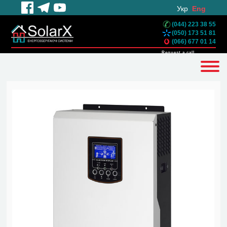
Укр
Eng
(044) 223 38 55
(050) 173 51 81
(066) 677 01 14
Request a call