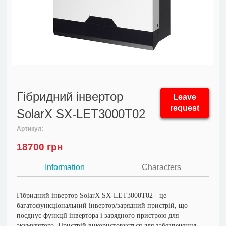
Гібридний інвертор
Leave
request
SolarX SX-LET3000Т02
Артикул:
18700
грн
Information
Characters
Гібридний інвертор SolarX SX-LET3000Т02 - це
багатофункціональний інвертор/зарядний пристрій, що
поєднує функції інвертора і зарядного пристрою для
акумулятора. Пристрій використовується для забезпечення