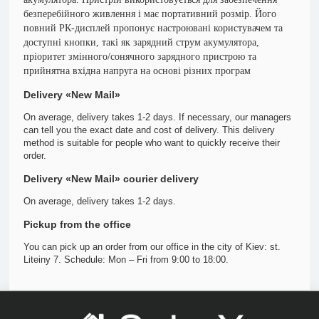
безперебійного живлення і має портативний розмір. Його
повний РК-дисплей пропонує настроювані користувачем та
доступні кнопки, такі як зарядний струм акумулятора,
пріоритет змінного/сонячного зарядного пристрою та
прийнятна вхідна напруга на основі різних програм
Delivery «New Mail»
On average, delivery takes 1-2 days. If necessary, our managers
can tell you the exact date and cost of delivery. This delivery
method is suitable for people who want to quickly receive their
order.
Delivery «New Mail» courier delivery
On average, delivery takes 1-2 days.
Pickup from the office
You can pick up an order from our office in the city of Kiev: st.
Liteiny 7. Schedule: Mon – Fri from 9:00 to 18:00.