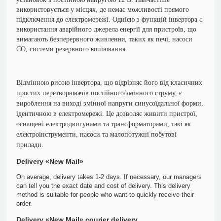
використовується у місцях, де немає можливості прямого
підключення до електромережі. Однією з функцій інвертора є
використання аварійного джерела енергії для пристроїв, що
вимагають безперервного живлення, таких як печі, насоси
CO, системи резервного копіювання.
Відмінною рисою інвертора, що відрізняє його від класичних
простих перетворювачів постійного/змінного струму, є
вироблення на виході змінної напруги синусоїдальної форми,
ідентичною в електромережі. Це дозволяє живити пристрої,
оснащені електродвигунами та трансформаторами, такі як
електроінструменти, насоси та малопотужні побутові
прилади.
Delivery «New Mail»
On average, delivery takes 1-2 days. If necessary, our managers
can tell you the exact date and cost of delivery. This delivery
method is suitable for people who want to quickly receive their
order.
Delivery «New Mail» courier delivery