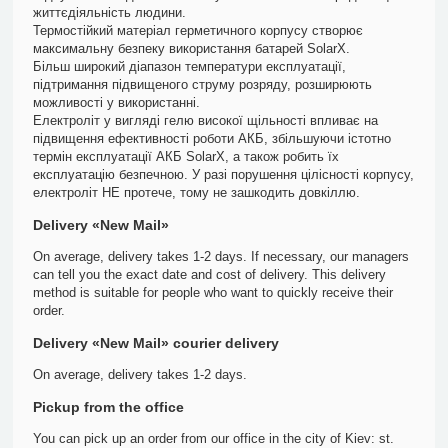
життєдіяльність людини.
Термостійкий матеріал герметичного корпусу створює
максимальну безпеку використання батарей SolarX.
Більш широкий діапазон температури експлуатації,
підтримання підвищеного струму розряду, розширюють
можливості у використанні.
Електроліт у вигляді гелю високої щільності впливає на
підвищення ефективності роботи АКБ, збільшуючи істотно
термін експлуатації АКБ SolarX, а також робить їх
експлуатацію безпечною. У разі порушення цілісності корпусу,
електроліт НЕ протече, тому не зашкодить довкіллю.
Delivery «New Mail»
On average, delivery takes 1-2 days. If necessary, our managers
can tell you the exact date and cost of delivery. This delivery
method is suitable for people who want to quickly receive their
order.
Delivery «New Mail» courier delivery
On average, delivery takes 1-2 days.
Pickup from the office
You can pick up an order from our office in the city of Kiev: st.