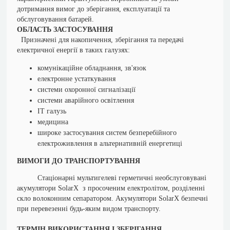
дотримання вимог до зберігання, експлуатації та
обслуговування батарей.
ОБЛАСТЬ ЗАСТОСУВАННЯ
Призначені для накопичення, зберігання та передачі
електричної енергії в таких галузях:
комунікаційне обладнання, зв'язок
електронне устаткування
системи охоронної сигналізації
системи аварійного освітлення
ІТ галузь
медицина
широке застосування систем безперебійного
електроживлення в альтернативній енергетиці
ВИМОГИ ДО ТРАНСПОРТУВАННЯ
Стаціонарні мультигелеві герметичні необслуговувані
акумулятори SolarX з просоченим електролітом, розділенні
скло волоконним сепаратором. Акумулятори SolarX безпечні
при перевезенні будь-яким видом транспорту.
ТЕРМІН ВИКОРИСТАННЯ І ЗБЕРІГАННЯ