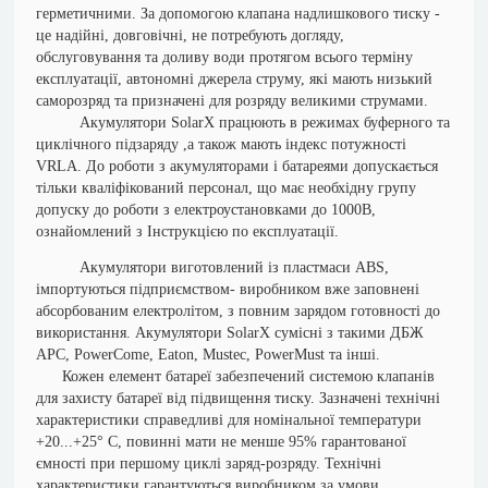
герметичними. За допомогою клапана надлишкового тиску -
це надійні, довговічні, не потребують догляду,
обслуговування та доливу води протягом всього терміну
експлуатації, автономні джерела струму, які мають низький
саморозряд та призначені для розряду великими струмами.
Акумулятори SolarX працюють в режимах буферного та
циклічного підзаряду ,а також мають індекс потужності
VRLA.
До роботи з акумуляторами і батареями допускається
тільки кваліфікований персонал, що має необхідну групу
допуску до роботи з електроустановками до 1000В,
ознайомлений з Інструкцією по експлуатації.
Акумулятори виготовлений із пластмаси ABS,
імпортуються підприємством- виробником вже заповнені
абсорбованим електролітом, з повним зарядом готовності до
використання. Акумулятори SolarX сумісні з такими ДБЖ
АРС, PowerCome, Eaton, Mustec, PowerMust та інші.
Кожен елемент батареї забезпечений системою клапанів
для захисту батареї від підвищення тиску. Зазначені технічні
характеристики справедливі для номінальної температури
+20...+25° С, повинні мати не менше 95% гарантованої
ємності при першому циклі заряд-розряду. Технічні
характеристики гарантуються виробником за умови