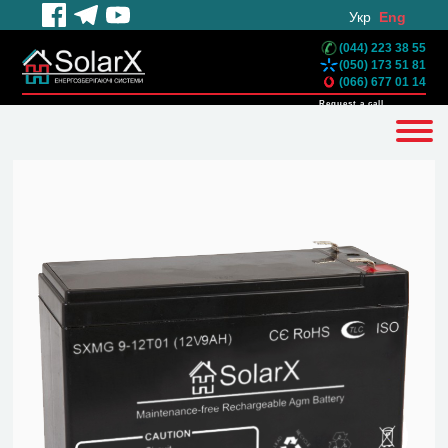
Укр
Eng
(044) 223 38 55
(050) 173 51 81
(066) 677 01 14
Request a call