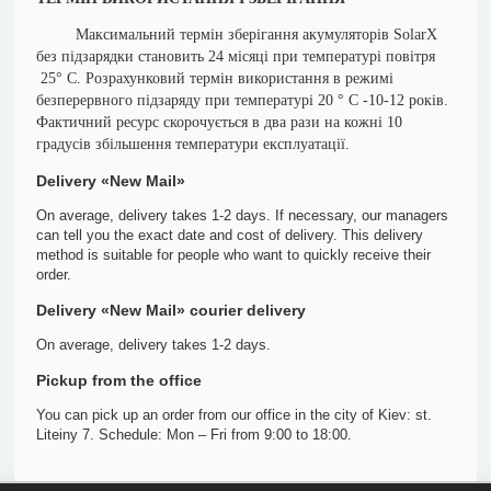
Максимальний термін зберігання акумуляторів SolarX
без підзарядки становить 24 місяці при температурі повітря
25° С. Розрахунковий термін використання в режимі
безперервного підзаряду при температурі 20 ° С -10-12 років.
Фактичний ресурс скорочується в два рази на кожні 10
градусів збільшення температури експлуатації.
Delivery «New Mail»
On average, delivery takes 1-2 days. If necessary, our managers
can tell you the exact date and cost of delivery. This delivery
method is suitable for people who want to quickly receive their
order.
Delivery «New Mail» courier delivery
On average, delivery takes 1-2 days.
Pickup from the office
You can pick up an order from our office in the city of Kiev: st.
Liteiny 7. Schedule: Mon – Fri from 9:00 to 18:00.