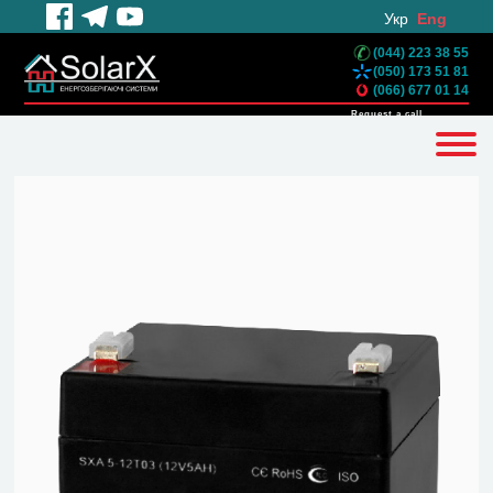
Укр
Eng
(044) 223 38 55
(050) 173 51 81
(066) 677 01 14
Request a call