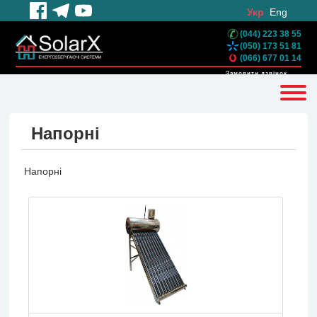
Укр
Eng
(044) 223 38 55
(050) 173 51 81
(066) 677 01 14
Замовити дзвінок
Напорні
Напорні