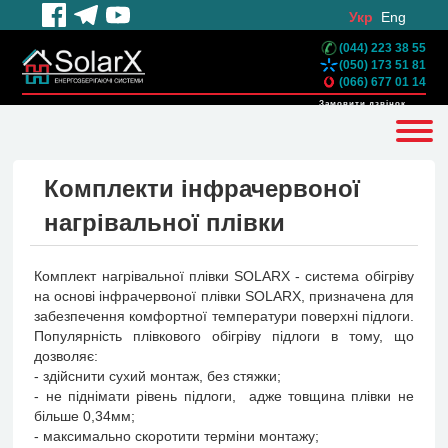
Укр
Eng
(044) 223 38 55
(050) 173 51 81
(066) 677 01 14
Замовити дзвінок
Комплекти інфрачервоної
нагрівальної плівки
Комплект нагрівальної плівки SOLARX - система обігріву
на основі інфрачервоної плівки SOLARX, призначена для
забезпечення комфортної температури поверхні підлоги.
Популярність плівкового обігріву підлоги в тому, що
дозволяє:
- здійснити сухий монтаж, без стяжки;
- не піднімати рівень підлоги, адже товщина плівки не
більше 0,34мм;
- максимально скоротити терміни монтажу;