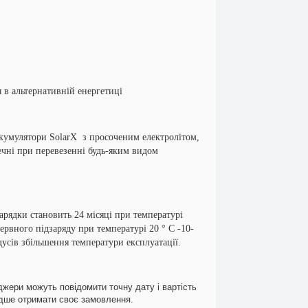
 в альтернативній енергетиці
мулятори SolarX з просоченим електролітом,
ечні при перевезенні будь-яким видом
ядки становить 24 місяці при температурі
рвного підзаряду при температурі 20 ° С -10-
дусів збільшення температури експлуатації.
джери можуть повідомити точну дату і вартість
идше отримати своє замовлення.