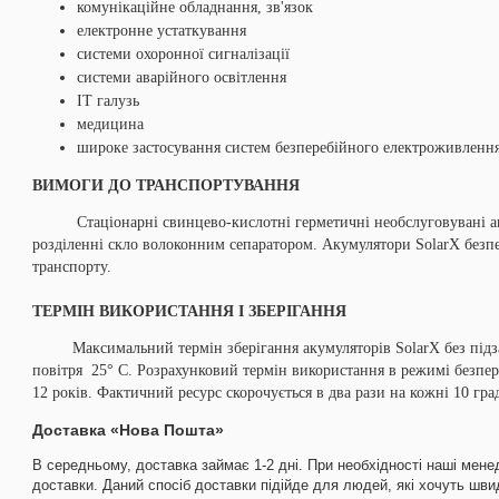
комунікаційне обладнання, зв'язок
електронне устаткування
системи охоронної сигналізації
системи аварійного освітлення
ІТ галузь
медицина
широке застосування систем безперебійного електроживлення
ВИМОГИ ДО ТРАНСПОРТУВАННЯ
Стаціонарні свинцево-кислотні герметичні необслуговувані аку
розділенні скло волоконним сепаратором. Акумулятори SolarX безп
транспорту.
ТЕРМІН ВИКОРИСТАННЯ І ЗБЕРІГАННЯ
Максимальний термін зберігання акумуляторів SolarX без підзар
повітря 25° С. Розрахунковий термін використання в режимі безпере
12 років. Фактичний ресурс скорочується в два рази на кожні 10 гра
Доставка «Нова Пошта»
В середньому, доставка займає 1-2 дні. При необхідності наші мене
доставки. Даний спосіб доставки підійде для людей, які хочуть шв