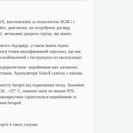
, виготовленні за технологією AGM і є
ні, довговічні, не потребують догляду,
ї, автономні джерела струму, які мають
го підзаряду ,а також мають індекс
ться тільки кваліфікований персонал, що має
 ознайомлений з Інструкцією по експлуатації.
дприємством- виробником вже заповнені
стання. Акумулятори SolarX сумісні з такими
сту батареї від підвищення тиску. Зазначені
+20...+25° С, повинні мати не менше 95%
арактеристики гарантуються виробником за
ння батарей.
ргії в таких галузях: