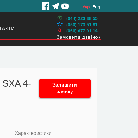
Укр
Eng
(044) 223 38 55
(050) 173 51 81
ТАКТИ
(066) 677 01 14
Замовити дзвінок
 SXA 4-
Залишити
заявку
Характеристики