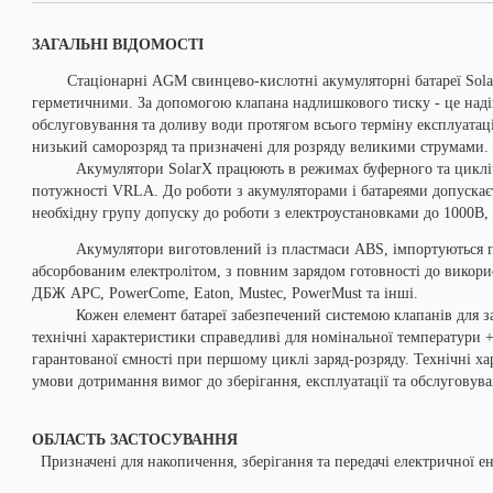
ЗАГАЛЬНІ ВІДОМОСТІ
Стаціонарні AGM свинцево-кислотні акумуляторні батареї SolarX
герметичними. За допомогою клапана надлишкового тиску - це надій
обслуговування та доливу води протягом всього терміну експлуатаці
низький саморозряд та призначені для розряду великими струмами.
Акумулятори SolarX працюють в режимах буферного та циклічно
потужності VRLA.
До роботи з акумуляторами і батареями допускає
необхідну групу допуску до роботи з електроустановками до 1000В,
Акумулятори виготовлений із пластмаси ABS, імпортуються пі
абсорбованим електролітом, з повним зарядом готовності до викори
ДБЖ АРС, PowerCome, Eaton, Mustec, PowerMust та інші.
Кожен елемент батареї забезпечений системою клапанів для захи
технічні характеристики справедливі для номінальної температури 
гарантованої ємності при першому циклі заряд-розряду. Технічні х
умови дотримання вимог до зберігання, експлуатації та обслуговува
ОБЛАСТЬ ЗАСТОСУВАННЯ
Призначені для накопичення, зберігання та передачі електричної ене