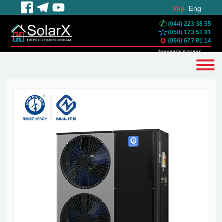
Укр
Eng
(044) 223 38 55
(050) 173 51 81
(066) 677 01 14
Замовити дзвінок