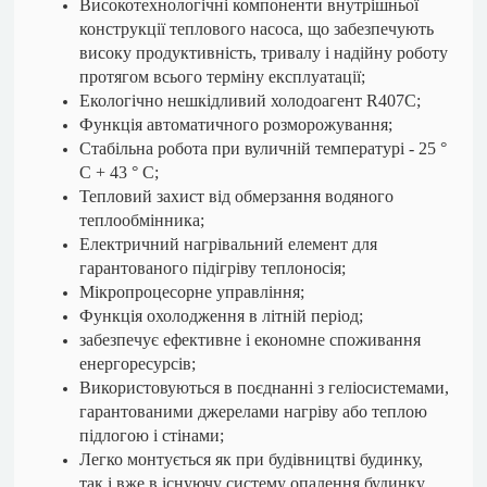
Високотехнологічні компоненти внутрішньої
конструкції теплового насоса, що забезпечують
високу продуктивність, тривалу і надійну роботу
протягом всього терміну експлуатації;
Екологічно нешкідливий холодоагент R407С;
Функція автоматичного розморожування;
Стабільна робота при вуличній температурі - 25 °
С + 43 ° С;
Тепловий захист від обмерзання водяного
теплообмінника;
Електричний нагрівальний елемент для
гарантованого підігріву теплоносія;
Мікропроцесорне управління;
Функція охолодження в літній період;
забезпечує ефективне і економне споживання
енергоресурсів;
Використовуються в поєднанні з геліосистемами,
гарантованими джерелами нагріву або теплою
підлогою і стінами;
Легко монтується як при будівництві будинку,
так і вже в існуючу систему опалення будинку.