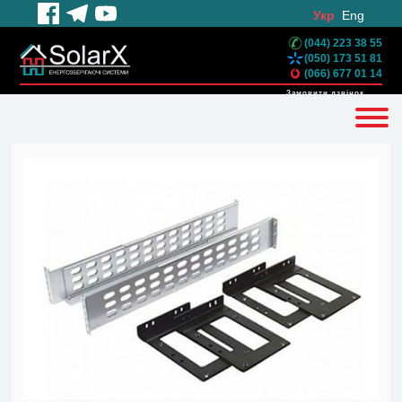
Укр
Eng
(044) 223 38 55
(050) 173 51 81
(066) 677 01 14
Замовити дзвінок