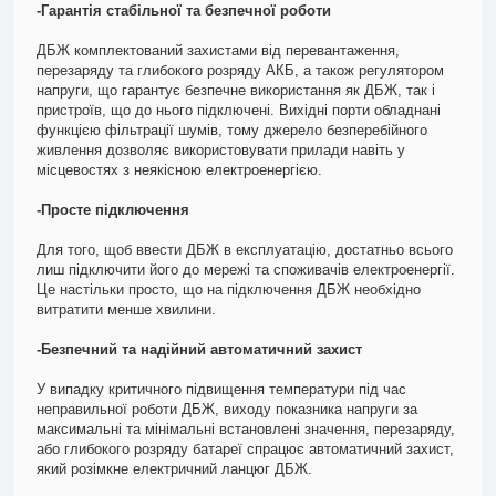
-Гарантія стабільної та безпечної роботи
ДБЖ комплектований захистами від перевантаження,
перезаряду та глибокого розряду АКБ, а також регулятором
напруги, що гарантує безпечне використання як ДБЖ, так і
пристроїв, що до нього підключені. Вихідні порти обладнані
функцією фільтрації шумів, тому джерело безперебійного
живлення дозволяє використовувати прилади навіть у
місцевостях з неякісною електроенергією.
-Просте підключення
Для того, щоб ввести ДБЖ в експлуатацію, достатньо всього
лиш підключити його до мережі та споживачів електроенергії.
Це настільки просто, що на підключення ДБЖ необхідно
витратити менше хвилини.
-Безпечний та надійний автоматичний захист
У випадку критичного підвищення температури під час
неправильної роботи ДБЖ, виходу показника напруги за
максимальні та мінімальні встановлені значення, перезаряду,
або глибокого розряду батареї спрацює автоматичний захист,
який розімкне електричний ланцюг ДБЖ.