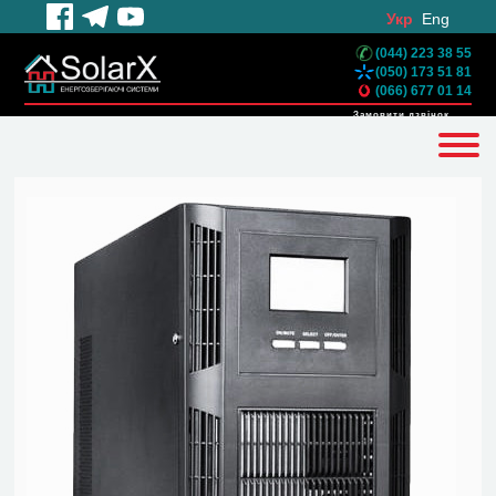
Укр
Eng
(044) 223 38 55
(050) 173 51 81
(066) 677 01 14
Замовити дзвінок