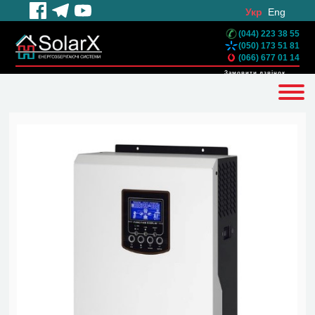
Укр
Eng
(044) 223 38 55
(050) 173 51 81
(066) 677 01 14
Замовити дзвінок