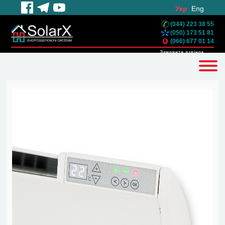
Укр
Eng
(044) 223 38 55
(050) 173 51 81
(066) 677 01 14
Замовити дзвінок