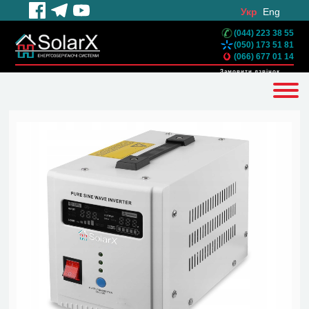
Укр
Eng
(044) 223 38 55
(050) 173 51 81
(066) 677 01 14
Замовити дзвінок