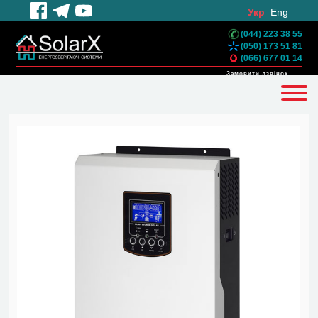
Укр
Eng
(044) 223 38 55
(050) 173 51 81
(066) 677 01 14
Замовити дзвінок