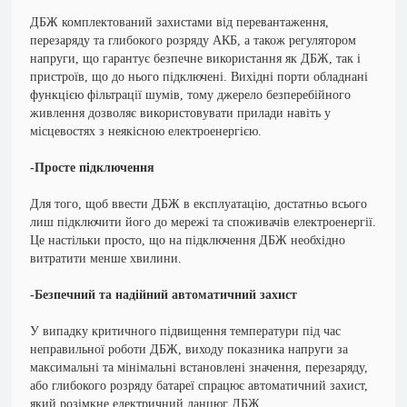
ДБЖ комплектований захистами від перевантаження,
перезаряду та глибокого розряду АКБ, а також регулятором
напруги, що гарантує безпечне використання як ДБЖ, так і
пристроїв, що до нього підключені. Вихідні порти обладнані
функцією фільтрації шумів, тому джерело безперебійного
живлення дозволяє використовувати прилади навіть у
місцевостях з неякісною електроенергією.
-Просте підключення
Для того, щоб ввести ДБЖ в експлуатацію, достатньо всього
лиш підключити його до мережі та споживачів електроенергії.
Це настільки просто, що на підключення ДБЖ необхідно
витратити менше хвилини.
-Безпечний та надійний автоматичний захист
У випадку критичного підвищення температури під час
неправильної роботи ДБЖ, виходу показника напруги за
максимальні та мінімальні встановлені значення, перезаряду,
або глибокого розряду батареї спрацює автоматичний захист,
який розімкне електричний ланцюг ДБЖ.