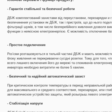
- Гарантія стабільної та безпечної роботи
ДБЖ комплектований захистами від переустановки, перезарядки и г
безпечинения установки як ДБЖ, так і пристроїв, що до нього подк
фільтрації шумів, в том числе безперебійного живлення дозволя ви
функции з неякісною електроенергією. Є можливість отключение ба
- Простое подключение
Роз’єми розташовуються в тильній частині ДБЖ и мають можливіс
блоку живлення не перекриваючи сусідні розетки. Тому для того, ч
всего лишнего включения його до мережі та споживачів електроэне
инвертора необхідно витратити не более 5 хвилин.
- Безпечний та надійний автоматический захист
При критическом контроле температуры в период неправильной раб
для максимального и среднего соответствия, перезарядки, или гли
автоматическое устройство защиты, який розыгрыш левого электрич
- Стабілізація напруги