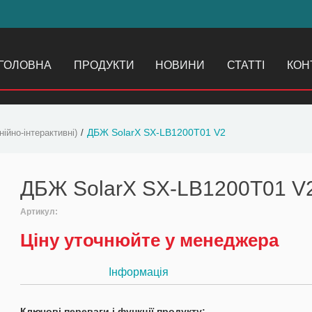
ГОЛОВНА
ПРОДУКТИ
НОВИНИ
СТАТТІ
КОН
ДБЖ SolarX SX-LB1200T01 V2
ійно-інтерактивні)
ДБЖ SolarX SX-LB1200T01 V
Артикул:
Ціну уточнюйте у менеджера
Інформація
Ключові переваги і функції продукту: