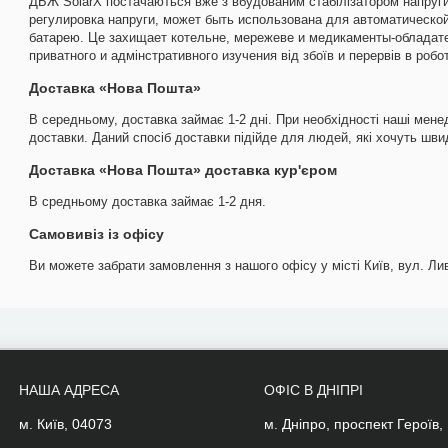
ДБЖ SolarX постачаються вже з вбудованим стабілізатором напруги
регулировка напруги, может быть использована для автоматической
батарею. Це захищает котельне, мережеве и медикаменты-обладате
приватного и адмінстративного изучения від збоїв и перервів в робо
Доставка «Нова Пошта»
В середньому, доставка займає 1-2 дні. При необхідності наші мене
доставки. Даний спосіб доставки підійде для людей, які хочуть шв
Доставка «Нова Пошта» доставка кур'єром
В средньому доставка займає 1-2 дня.
Самовивіз із офісу
Ви можете забрати замовлення з нашого офісу у місті Київ, вул. Лив
НАША АДРЕСА
ОФІС В ДНІПРІ
м. Київ, 04073
м. Дніпро, проспект Героїв,