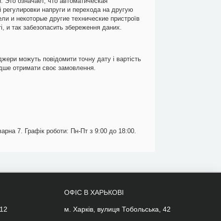
. Это означает, что автоматическая
 регулировки напруги и перехода на другую
ли и некоторые другие технические пристроїв
ті, и так забезопасить збереження даних.
джери можуть повідомити точну дату і вартість
идше отримати своє замовлення.
арна 7. Графік роботи: Пн-Пт з 9:00 до 18:00.
ОФІС В ХАРЬКОВІ
 12
м. Харків, вулиця Тобольська, 42