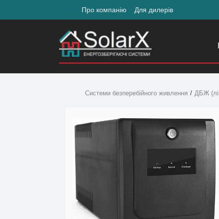
Про компанію
Для дилерів
Системи безперебійного живлення
ДБЖ (лін