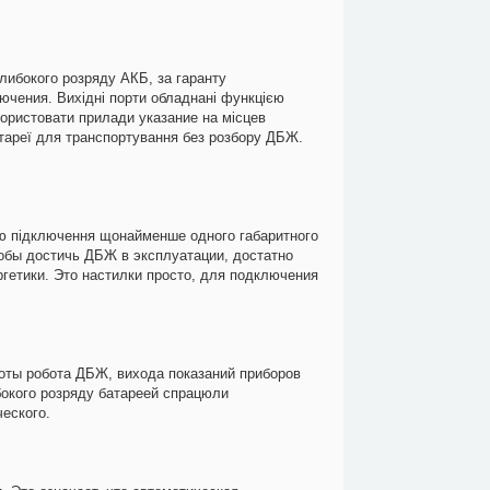
либокого розряду АКБ, за гаранту
лючения. Вихідні порти обладнані функцією
користовати прилади указание на місцев
тареї для транспортування без розбору ДБЖ.
тю підключення щонайменше одного габаритного
тобы достичь ДБЖ в эксплуатации, достатно
ргетики. Это настилки просто, для подключения
оты робота ДБЖ, вихода показаний приборов
бокого розряду батареей спрацюли
еского.