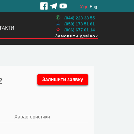
Укр
Eng
(044) 223 38 55
(050) 173 51 81
ТАКТИ
(066) 677 01 14
Замовити дзвінок
2
Залишити заявку
Характеристики