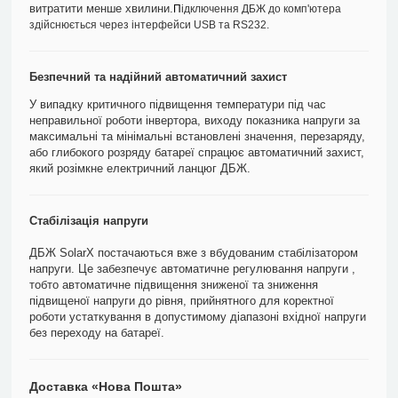
витратити менше хвилини.
П
ідключення ДБЖ до комп'ютера
здійснюється через інтерфейси USB та RS232.
Безпечний та надійний автоматичний захист
У випадку критичного підвищення температури під час
неправильної роботи інвертора, виходу показника напруги за
максимальні та мінімальні встановлені значення, перезаряду,
або глибокого розряду батареї спрацює автоматичний захист,
який розімкне електричний ланцюг ДБЖ.
Стабілізація напруги
ДБЖ SolarX постачаються вже з вбудованим стабілізатором
напруги. Це забезпечує автоматичне регулювання напруги ,
тобто автоматичне підвищення зниженої та зниження
підвищеної напруги до рівня, прийнятного для коректної
роботи устаткування в допустимому діапазоні вхідної напруги
без переходу на батареї.
Доставка «Нова Пошта»