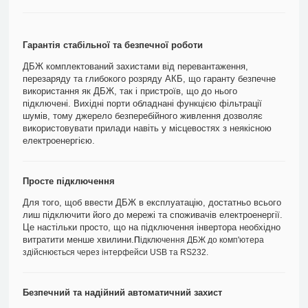
Гарантія стабільної та безпечної роботи
ДБЖ комплектований захистами від перевантаження,
перезаряду та глибокого розряду АКБ, що гаранту безпечне
використання як ДБЖ, так і пристроїв, що до нього
підключені. Вихідні порти обладнані функцією фільтрації
шумів, тому джерело безперебійного живлення дозволяє
використовувати прилади навіть у місцевостях з неякісною
електроенергією.
Просте підключення
Для того, щоб ввести ДБЖ в експлуатацію, достатньо всього
лиш підключити його до мережі та споживачів електроенергії.
Це настільки просто, що на підключення інвертора необхідно
витратити менше хвилини.
П
ідключення ДБЖ до комп'ютера
здійснюється через інтерфейси USB та RS232.
Безпечний та надійний автоматичний захист