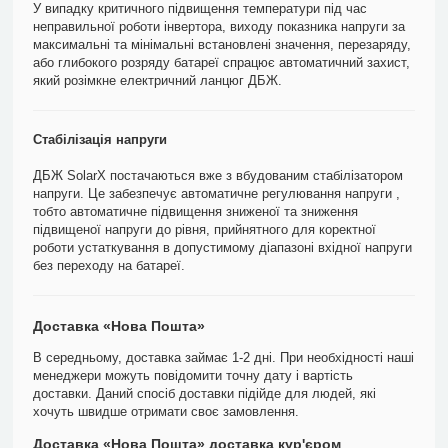
У випадку критичного підвищення температури під час
неправильної роботи інвертора, виходу показника напруги за
максимальні та мінімальні встановлені значення, перезаряду,
або глибокого розряду батареї спрацює автоматичний захист,
який розімкне електричний ланцюг ДБЖ.
Стабілізація напруги
ДБЖ SolarX постачаються вже з вбудованим стабілізатором
напруги. Це забезпечує автоматичне регулювання напруги ,
тобто автоматичне підвищення зниженої та зниження
підвищеної напруги до рівня, прийнятного для коректної
роботи устаткування в допустимому діапазоні вхідної напруги
без переходу на батареї.
Доставка «Нова Пошта»
В середньому, доставка займає 1-2 дні. При необхідності наші
менеджери можуть повідомити точну дату і вартість
доставки. Даний спосіб доставки підійде для людей, які
хочуть швидше отримати своє замовлення.
Доставка «Нова Пошта» доставка кур'єром