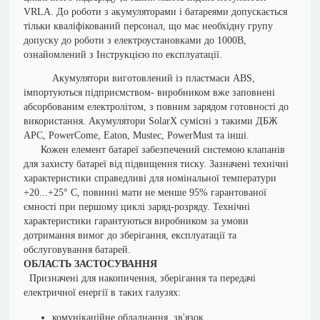
VRLA.
До роботи з акумуляторами і батареями допускається
тільки кваліфікований персонал, що має необхідну групу
допуску до роботи з електроустановками до 1000В,
ознайомлений з Інструкцією по експлуатації.
Акумулятори виготовлений із пластмаси ABS,
імпортуються підприємством- виробником вже заповнені
абсорбованим електролітом, з повним зарядом готовності до
використання. Акумулятори SolarX сумісні з такими ДБЖ
АРС, PowerCome, Eaton, Mustec, PowerMust та інші.
Кожен елемент батареї забезпечений системою клапанів
для захисту батареї від підвищення тиску. Зазначені технічні
характеристики справедливі для номінальної температури
+20...+25° С, повинні мати не менше 95% гарантованої
ємності при першому циклі заряд-розряду. Технічні
характеристики гарантуються виробником за умови
дотримання вимог до зберігання, експлуатації та
обслуговування батарей.
ОБЛАСТЬ ЗАСТОСУВАННЯ
Призначені для накопичення, зберігання та передачі
електричної енергії в таких галузях:
комунікаційне обладнання, зв'язок