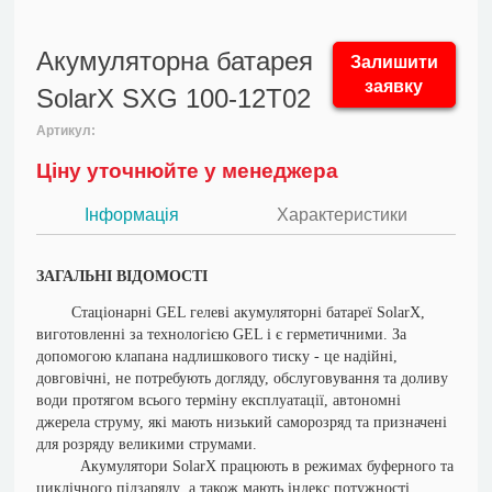
Акумуляторна батарея
Залишити
заявку
SolarX SXG 100-12T02
Артикул:
Ціну уточнюйте у менеджера
Інформація
Характеристики
ЗАГАЛЬНІ ВІДОМОСТІ
Стаціонарні GEL гелеві акумуляторні батареї SolarX,
виготовленні за технологією GEL і є герметичними. За
допомогою клапана надлишкового тиску - це надійні,
довговічні, не потребують догляду, обслуговування та доливу
води протягом всього терміну експлуатації, автономні
джерела струму, які мають низький саморозряд та призначені
для розряду великими струмами.
Акумулятори SolarX працюють в режимах буферного та
циклічного підзаряду ,а також мають індекс потужності