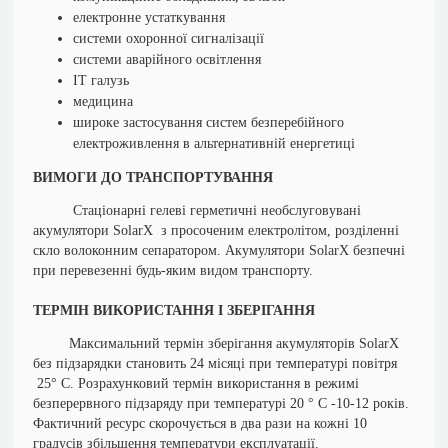
електронне устаткування
системи охоронної сигналізації
системи аварійного освітлення
ІТ галузь
медицина
широке застосування систем безперебійного
електроживлення в альтернативній енергетиці
ВИМОГИ ДО ТРАНСПОРТУВАННЯ
Стаціонарні гелеві герметичні необслуговувані
акумулятори SolarX з просоченим електролітом, розділенні
скло волоконним сепаратором. Акумулятори SolarX безпечні
при перевезенні будь-яким видом транспорту.
ТЕРМІН ВИКОРИСТАННЯ І ЗБЕРІГАННЯ
Максимальний термін зберігання акумуляторів SolarX
без підзарядки становить 24 місяці при температурі повітря
25° С. Розрахунковий термін використання в режимі
безперервного підзаряду при температурі 20 ° С -10-12 років.
Фактичний ресурс скорочується в два рази на кожні 10
градусів збільшення температури експлуатації.