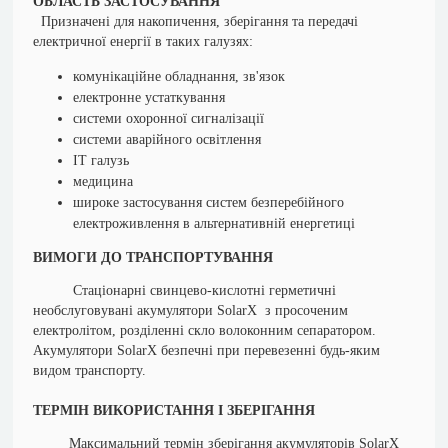
ОБЛАСТЬ ЗАСТОСУВАННЯ
Призначені для накопичення, зберігання та передачі
електричної енергії в таких галузях:
комунікаційне обладнання, зв'язок
електронне устаткування
системи охоронної сигналізації
системи аварійного освітлення
ІТ галузь
медицина
широке застосування систем безперебійного
електроживлення в альтернативній енергетиці
ВИМОГИ ДО ТРАНСПОРТУВАННЯ
Стаціонарні свинцево-кислотні герметичні
необслуговувані акумулятори SolarX з просоченим
електролітом, розділенні скло волоконним сепаратором.
Акумулятори SolarX безпечні при перевезенні будь-яким
видом транспорту.
ТЕРМІН ВИКОРИСТАННЯ І ЗБЕРІГАННЯ
Максимальний термін зберігання акумуляторів SolarX