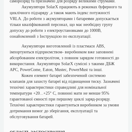
саморозряд та призначені для розряду великими струмами.
Акумулятори SolarX працюють в режимах буферного та
циклічного підзаряду ,а також мають індекс потужності
VRLA.
До роботи з акумуляторами і батареями допускається
тільки кваліфікований персонал, що має необхідну групу
допуску до роботи з електроустановками до 1000В,
ознайомлений з Інструкцією по експлуатації.
Акумулятори виготовлений із пластмаси ABS,
імпортуються підприємством- виробником вже заповнені
абсорбованим електролітом, з повним зарядом готовності до
використання. Акумулятори SolarX сумісні з такими ДБЖ
АРС, PowerCome, Eaton, Mustec, PowerMust та інші.
Кожен елемент батареї забезпечений системою
клапанів для захисту батареї від підвищення тиску. Зазначені
технічні характеристики справедливі для номінальної
температури +20...+25° С, повинні мати не менше 95%
гарантованої ємності при першому циклі заряд-розряду.
Технічні характеристики гарантуються виробником за умови
дотримання вимог до зберігання, експлуатації та
обслуговування батарей.