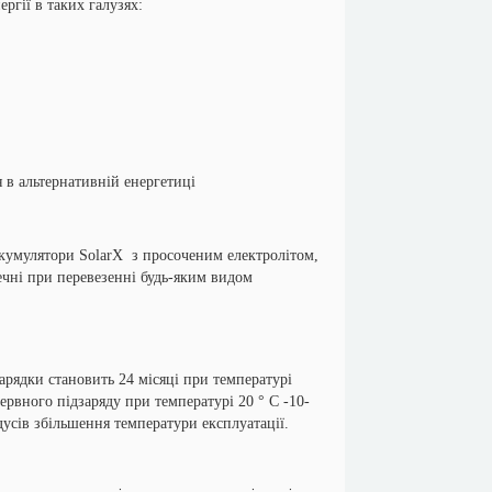
ргії в таких галузях:
 в альтернативній енергетиці
мулятори SolarX з просоченим електролітом,
ечні при перевезенні будь-яким видом
ядки становить 24 місяці при температурі
рвного підзаряду при температурі 20 ° С -10-
дусів збільшення температури експлуатації.