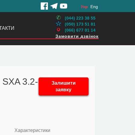
Укр
Eng
(044) 223 38 55
(050) 173 51 81
ТАКТИ
(066) 677 01 14
Замовити дзвінок
 SXA 3.2-
Залишити
заявку
Характеристики