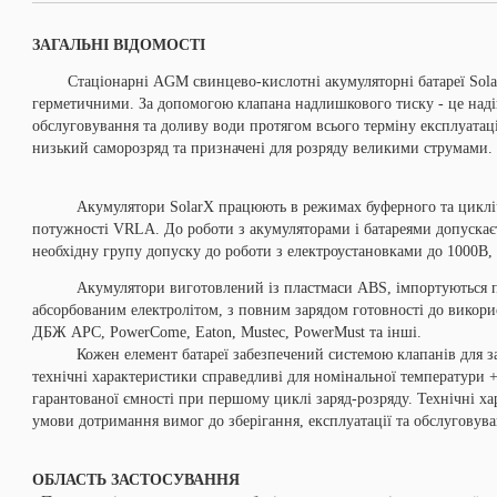
ЗАГАЛЬНІ ВІДОМОСТІ
Стаціонарні AGM свинцево-кислотні акумуляторні батареї SolarX
герметичними. За допомогою клапана надлишкового тиску - це надій
обслуговування та доливу води протягом всього терміну експлуатаці
низький саморозряд та призначені для розряду великими струмами.
Акумулятори SolarX працюють в режимах буферного та циклічно
потужності VRLA.
До роботи з акумуляторами і батареями допускає
необхідну групу допуску до роботи з електроустановками до 1000В,
Акумулятори виготовлений із пластмаси ABS, імпортуються пі
абсорбованим електролітом, з повним зарядом готовності до викори
ДБЖ АРС, PowerCome, Eaton, Mustec, PowerMust та інші.
Кожен елемент батареї забезпечений системою клапанів для захи
технічні характеристики справедливі для номінальної температури 
гарантованої ємності при першому циклі заряд-розряду. Технічні х
умови дотримання вимог до зберігання, експлуатації та обслуговува
ОБЛАСТЬ ЗАСТОСУВАННЯ