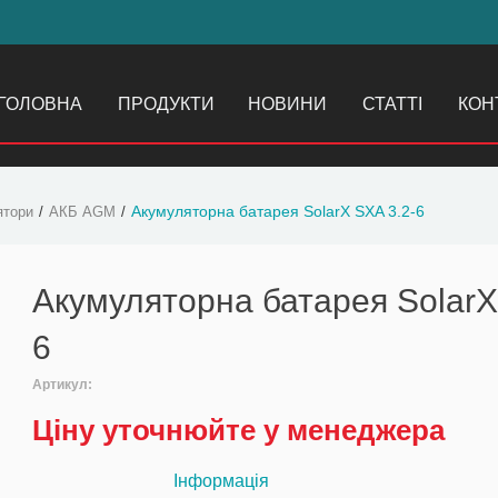
ГОЛОВНА
ПРОДУКТИ
НОВИНИ
СТАТТІ
КОН
Акумуляторна батарея SolarX SXA 3.2-6
ятори
АКБ AGM
Акумуляторна батарея SolarX
6
Артикул:
Ціну уточнюйте у менеджера
Інформація