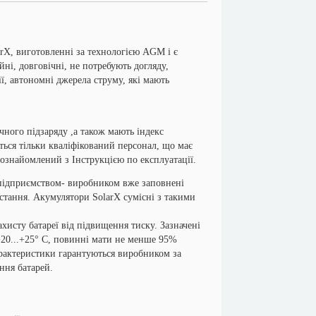
, виготовленні за технологією AGM і є
ні, довговічні, не потребують догляду,
ї, автономні джерела струму, які мають
го підзаряду ,а також мають індекс
ться тільки кваліфікований персонал, що має
 ознайомлений з Інструкцією по експлуатації.
дприємством- виробником вже заповнені
стання. Акумулятори SolarX сумісні з такими
сту батареї від підвищення тиску. Зазначені
+20...+25° С, повинні мати не менше 95%
арактеристики гарантуються виробником за
ння батарей.