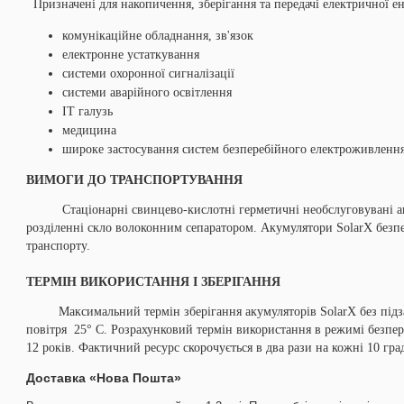
Призначені для накопичення, зберігання та передачі електричної ене
комунікаційне обладнання, зв'язок
електронне устаткування
системи охоронної сигналізації
системи аварійного освітлення
ІТ галузь
медицина
широке застосування систем безперебійного електроживлення
ВИМОГИ ДО ТРАНСПОРТУВАННЯ
Стаціонарні свинцево-кислотні герметичні необслуговувані аку
розділенні скло волоконним сепаратором. Акумулятори SolarX безп
транспорту.
ТЕРМІН ВИКОРИСТАННЯ І ЗБЕРІГАННЯ
Максимальний термін зберігання акумуляторів SolarX без підзар
повітря 25° С. Розрахунковий термін використання в режимі безпере
12 років. Фактичний ресурс скорочується в два рази на кожні 10 гра
Доставка «Нова Пошта»