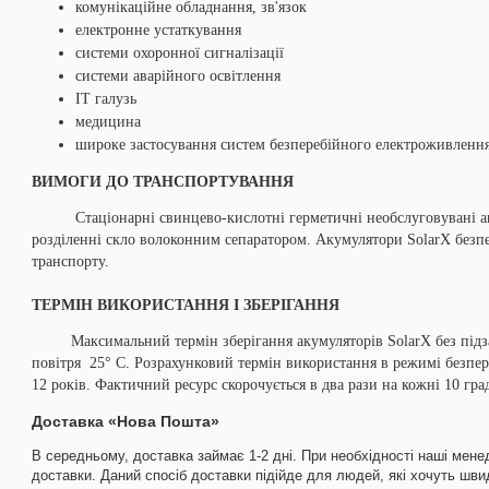
комунікаційне обладнання, зв'язок
електронне устаткування
системи охоронної сигналізації
системи аварійного освітлення
ІТ галузь
медицина
широке застосування систем безперебійного електроживлення
ВИМОГИ ДО ТРАНСПОРТУВАННЯ
Стаціонарні свинцево-кислотні герметичні необслуговувані аку
розділенні скло волоконним сепаратором. Акумулятори SolarX безп
транспорту.
ТЕРМІН ВИКОРИСТАННЯ І ЗБЕРІГАННЯ
Максимальний термін зберігання акумуляторів SolarX без підзар
повітря 25° С. Розрахунковий термін використання в режимі безпере
12 років. Фактичний ресурс скорочується в два рази на кожні 10 гра
Доставка «Нова Пошта»
В середньому, доставка займає 1-2 дні. При необхідності наші мене
доставки. Даний спосіб доставки підійде для людей, які хочуть шв