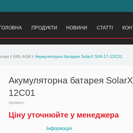
ГОЛОВНА
ПРОДУКТИ
НОВИНИ
СТАТТІ
КОН
Акумуляторна батарея SolarX SXA 17-12C01
ятори
АКБ AGM
Акумуляторна батарея SolarX
12C01
Артикул:
Ціну уточнюйте у менеджера
Інформація