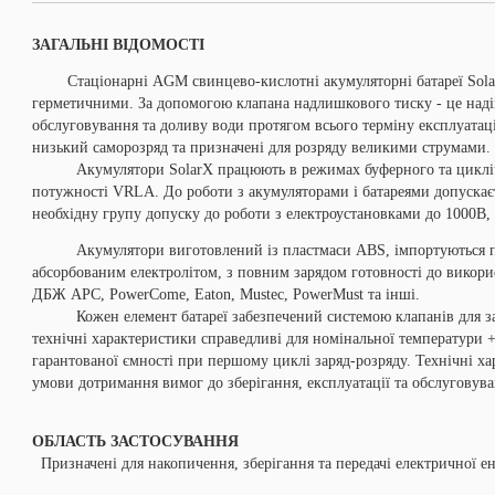
ЗАГАЛЬНІ ВІДОМОСТІ
Стаціонарні AGM свинцево-кислотні акумуляторні батареї SolarX
герметичними. За допомогою клапана надлишкового тиску - це надій
обслуговування та доливу води протягом всього терміну експлуатаці
низький саморозряд та призначені для розряду великими струмами.
Акумулятори SolarX працюють в режимах буферного та циклічно
потужності VRLA.
До роботи з акумуляторами і батареями допускає
необхідну групу допуску до роботи з електроустановками до 1000В,
Акумулятори виготовлений із пластмаси ABS, імпортуються пі
абсорбованим електролітом, з повним зарядом готовності до викори
ДБЖ АРС, PowerCome, Eaton, Mustec, PowerMust та інші.
Кожен елемент батареї забезпечений системою клапанів для захи
технічні характеристики справедливі для номінальної температури 
гарантованої ємності при першому циклі заряд-розряду. Технічні х
умови дотримання вимог до зберігання, експлуатації та обслуговува
ОБЛАСТЬ ЗАСТОСУВАННЯ
Призначені для накопичення, зберігання та передачі електричної ене