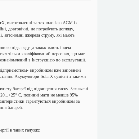
, виготовленні за технологією AGM і є
ні, довговічні, не потребують догляду,
ї, автономні джерела струму, які мають
го підзаряду ,а також мають індекс
ться тільки кваліфікований персонал, що має
 ознайомлений з Інструкцією по експлуатації.
дприємством- виробником вже заповнені
стання. Акумулятори SolarX сумісні з такими
сту батареї від підвищення тиску. Зазначені
+20...+25° С, повинні мати не менше 95%
арактеристики гарантуються виробником за
ння батарей.
ргії в таких галузях: