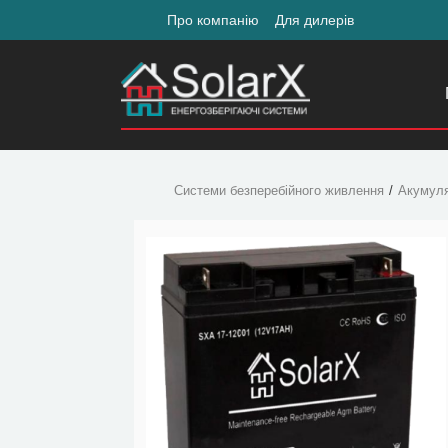
Про компанію
Для дилерів
Системи безперебійного живлення
Акумул