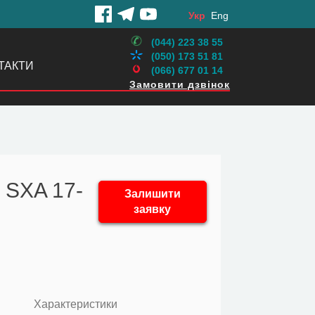
Укр
Eng
(044) 223 38 55
(050) 173 51 81
ТАКТИ
(066) 677 01 14
Замовити дзвінок
 SXA 17-
Залишити
заявку
Характеристики