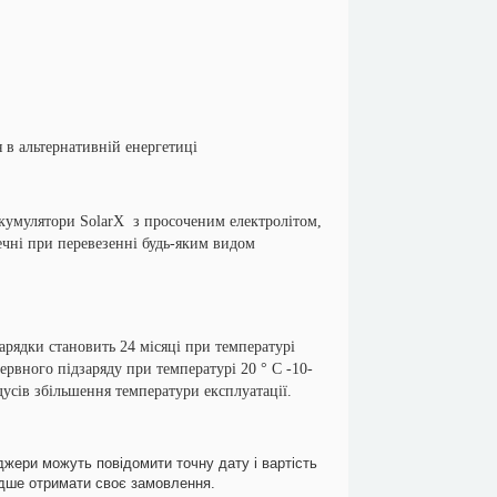
 в альтернативній енергетиці
мулятори SolarX з просоченим електролітом,
ечні при перевезенні будь-яким видом
ядки становить 24 місяці при температурі
рвного підзаряду при температурі 20 ° С -10-
дусів збільшення температури експлуатації.
джери можуть повідомити точну дату і вартість
идше отримати своє замовлення.