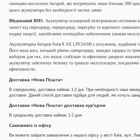
свинцево-кислотних батарей, які витримують лише близько 300 цикл
цього акумулятора без необхідності частих замін.
Вбудований BMS
: Акумулятор оснащений інтегрованою системою к
захист від перезаряду, перерозряду, перегріву та короткого замика
подачу енергії, запобігаючи потенційно небезпечним умовам експлу
Акумуляторна батарея SolarX SX LPF24100 є потужним, надійним та
Його мала вага, низький рівень саморозряду, швидка зарядка та тр
вибором для тих, хто шукає стабільне та ефективне джерело живлен
акумулятор забезпечує безпеку та тривалу експлуатацію, поєднуючи 
ефективністю.
Доставка «Нова Пошта»
В середньому, доставка займає 1-2 дні. При необхідності наші мене
доставки. Даний спосіб доставки підійде для людей, які хочуть шв
Доставка «Нова Пошта» доставка кур'єром
В средньому доставка займає 1-2 дня.
Самовивіз із офісу
Ви можете забрати замовлення з нашого офісу у місті Київ, вул. Лив