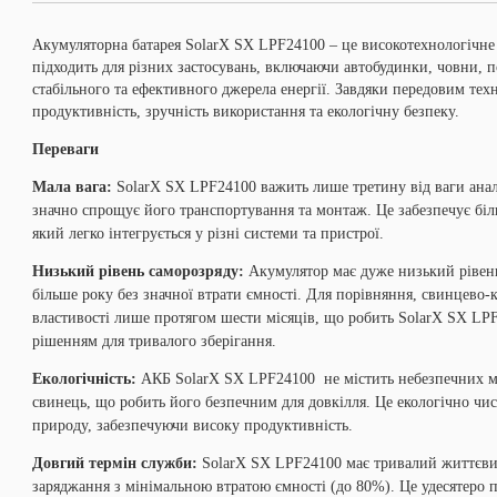
Акумуляторна батарея SolarX SX LPF24100 – це високотехнологічне 
підходить для різних застосувань, включаючи автобудинки, човни, 
стабільного та ефективного джерела енергії. Завдяки передовим тех
продуктивність, зручність використання та екологічну безпеку.
Переваги
Мала вага:
SolarX SX LPF24100 важить лише третину від ваги ана
значно спрощує його транспортування та монтаж. Це забезпечує бі
який легко інтегрується у різні системи та пристрої.
Низький рівень саморозряду:
Акумулятор має дуже низький рівень
більше року без значної втрати ємності. Для порівняння, свинцево-
властивості лише протягом шести місяців, що робить SolarX SX LP
рішенням для тривалого зберігання.
Екологічність:
АКБ SolarX SX LPF24100 не містить небезпечних мат
свинець, що робить його безпечним для довкілля. Це екологічно чи
природу, забезпечуючи високу продуктивність.
Довгий термін служби:
SolarX SX LPF24100 має тривалий життєви
заряджання з мінімальною втратою ємності (до 80%). Це удесятеро