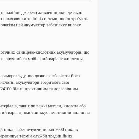
та надійне джерело живлення, яке ідеально
позашляховики та інші системи, що потребують
нологіям цей акумулятор забезпечує високу
логічних свинцево-кислотних акумуляторів, що
льш зручний та мобільний варіант живлення,
 саморозряду, що дозволяє зберігати його
кислотні акумулятори зберігають свої
F24100 більш практичним та довговічним
еріалів, таких як важкі метали, кислота або
стий варіант, який знижує негативний вплив на
й цикл, забезпечуючи понад 7000 циклів
 перевищує термін служби традиційних