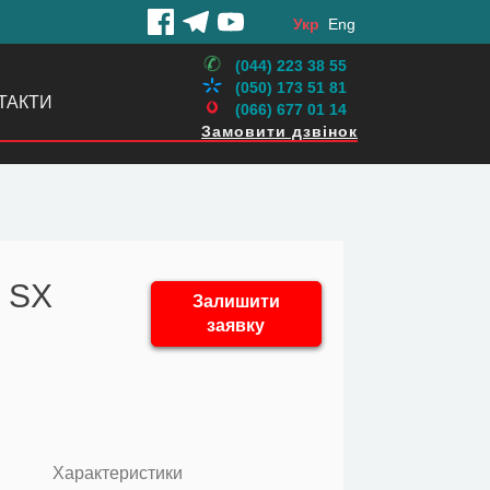
Укр
Eng
(044) 223 38 55
(050) 173 51 81
ТАКТИ
(066) 677 01 14
Замовити дзвінок
X SX
Залишити
заявку
Характеристики