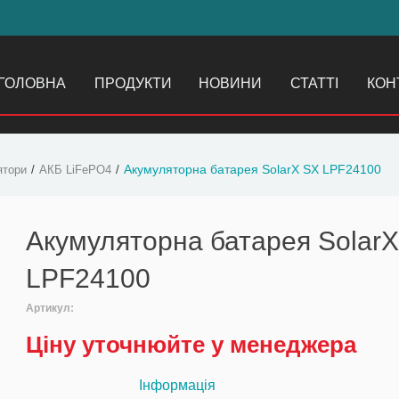
ГОЛОВНА
ПРОДУКТИ
НОВИНИ
СТАТТІ
КОН
Акумуляторна батарея SolarX SX LPF24100
ятори
АКБ LiFePO4
Акумуляторна батарея Solar
LPF24100
Артикул:
Ціну уточнюйте у менеджера
Інформація