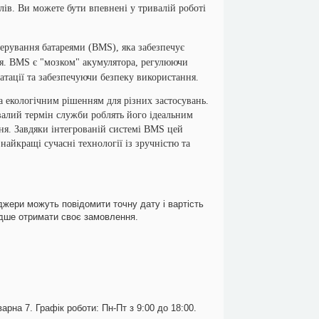
ів. Ви можете бути впевнені у тривалій роботі
ерування батареями (BMS), яка забезпечує
ння. BMS є "мозком" акумулятора, регулюючи
атації та забезпечуючи безпеку використання.
 екологічним рішенням для різних застосувань.
ивалий термін служби роблять його ідеальним
ня. Завдяки інтегрованій системі BMS цей
найкращі сучасні технології із зручністю та
джери можуть повідомити точну дату і вартість
идше отримати своє замовлення.
арна 7. Графік роботи: Пн-Пт з 9:00 до 18:00.