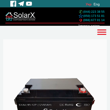
Укр
Eng
(044) 223 38 55
(050) 173 51 81
(066) 677 01 14
Замовити дзвінок