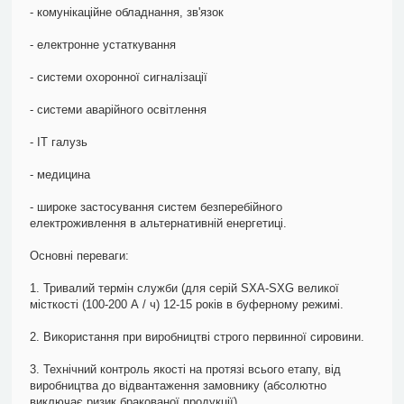
- комунікаційне обладнання, зв'язок
- електронне устаткування
- системи охоронної сигналізації
- системи аварійного освітлення
- ІТ галузь
- медицина
- широке застосування систем безперебійного
електроживлення в альтернативній енергетиці.
Основні переваги:
1. Тривалий термін служби (для серій SXA-SXG великої
місткості (100-200 А / ч) 12-15 років в буферному режимі.
2. Використання при виробництві строго первинної сировини.
3. Технічний контроль якості на протязі всього етапу, від
виробництва до відвантаження замовнику (абсолютно
виключає ризик бракованої продукції).