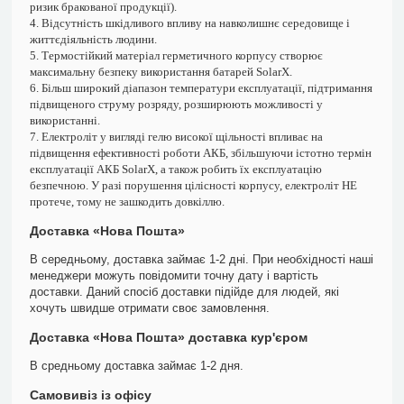
ризик бракованої продукції).
4. Відсутність шкідливого впливу на навколишнє середовище і
життєдіяльність людини.
5. Термостійкий матеріал герметичного корпусу створює
максимальну безпеку використання батарей SolarX.
6. Більш широкий діапазон температури експлуатації, підтримання
підвищеного струму розряду, розширюють можливості у
використанні.
7. Електроліт у вигляді гелю високої щільності впливає на
підвищення ефективності роботи АКБ, збільшуючи істотно термін
експлуатації АКБ SolarX, а також робить їх експлуатацію
безпечною. У разі порушення цілісності корпусу, електроліт НЕ
протече, тому не зашкодить довкіллю.
Доставка «Нова Пошта»
В середньому, доставка займає 1-2 дні. При необхідності наші
менеджери можуть повідомити точну дату і вартість
доставки. Даний спосіб доставки підійде для людей, які
хочуть швидше отримати своє замовлення.
Доставка «Нова Пошта» доставка кур'єром
В средньому доставка займає 1-2 дня.
Самовивіз із офісу