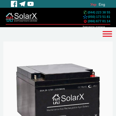
Укр
Eng
(044) 223 38 55
(050) 173 51 81
(066) 677 01 14
Замовити дзвінок