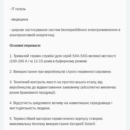
- ІТ галузь
- медицина
- широке застосування систем безперебійного електроживлення в
альтернативній енергетиці.
Основні переваги:
1. Тривалий термін служби (для серій SXA-SXG великої місткості
(100-200 А / ч) 12-15 років в буферному режимі.
2. Використання при виробництві строго первинної сировини.
3. Технічний контроль якості на протязі всього етапу, від
виробництва до відвантаження замовнику (абсолютно виключає
ризик бракованої продукції).
4. Відсутність шкідливого впливу на навколишнє середовище і
життєдіяльність людини.
5. Термостійкий матеріал герметичного корпусу створює
максимальну безпеку використання батарей SolarX.