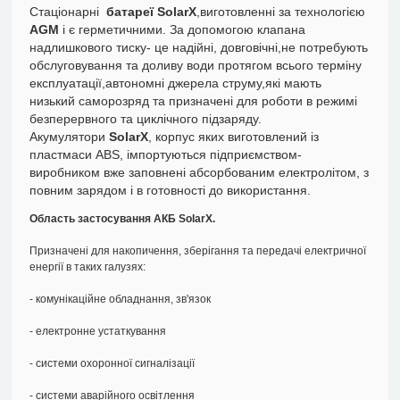
Стаціонарні
батареї SolarX
,виготовленні за технологією
AGM
і є герметичними. За допомогою клапана
надлишкового тиску- це надійні, довговічні,не потребують
обслуговування та доливу води протягом всього терміну
експлуатації,автономні джерела струму,які мають
низький саморозряд та призначені для роботи в режимі
безперервного та циклічного підзаряду.
Акумулятори
SolarX
, корпус яких виготовлений із
пластмаси ABS, імпортуються підприємством-
виробником вже заповнені абсорбованим електролітом, з
повним зарядом і в готовності до використання.
Область застосування АКБ SolarX.
Призначені для накопичення, зберігання та передачі електричної
енергії в таких галузях:
- комунікаційне обладнання, зв'язок
- електронне устаткування
- системи охоронної сигналізації
- системи аварійного освітлення