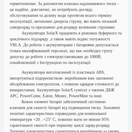
герметичними. За допомогою клапана надлишкового тиску -
це надійні, довговічні, не потребують догляду,
обслуговування та доливу води протягом всього терміну
експлуатації, автономні джерела струму, які мають низький
саморозряд та призначені для розряду великими струмами.
Акумулятори SolarX працюють в режимах буферного та
циклічного підзаряду ,а також мають індекс потужності
VRLA.
До роботи з акумуляторами і батареями допускається
тільки кваліфікований персонал, що має необхідну групу
допуску до роботи з електроустановками до 1000В,
ознайомлений з Інструкцією по експлуатації.
Акумулятори виготовлений із пластмаси ABS,
імпортуються підприємством- виробником вже заповнені
абсорбованим електролітом, з повним зарядом готовності до
використання. Акумулятори SolarX сумісні з такими ДБЖ
АРС, PowerCome, Eaton, Mustec, PowerMust та інші.
Кожен елемент батареї забезпечений системою
клапанів для захисту батареї від підвищення тиску. Зазначені
технічні характеристики справедливі для номінальної
температури +20...+25° С, повинні мати не менше 95%
гарантованої ємності при першому циклі заряд-розряду.
Технічні характеристики гарантуються виробником за умови