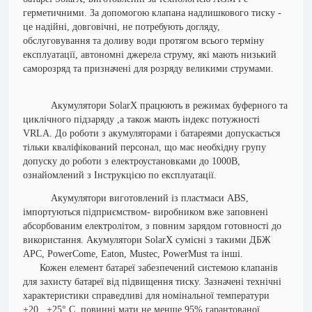
герметичними. За допомогою клапана надлишкового тиску -
це надійні, довговічні, не потребують догляду,
обслуговування та доливу води протягом всього терміну
експлуатації, автономні джерела струму, які мають низький
саморозряд та призначені для розряду великими струмами.
Акумулятори SolarX працюють в режимах буферного та
циклічного підзаряду ,а також мають індекс потужності
VRLA.
До роботи з акумуляторами і батареями допускається
тільки кваліфікований персонал, що має необхідну групу
допуску до роботи з електроустановками до 1000В,
ознайомлений з Інструкцією по експлуатації.
Акумулятори виготовлений із пластмаси ABS,
імпортуються підприємством- виробником вже заповнені
абсорбованим електролітом, з повним зарядом готовності до
використання. Акумулятори SolarX сумісні з такими ДБЖ
АРС, PowerCome, Eaton, Mustec, PowerMust та інші.
Кожен елемент батареї забезпечений системою клапанів
для захисту батареї від підвищення тиску. Зазначені технічні
характеристики справедливі для номінальної температури
+20...+25° С, повинні мати не менше 95% гарантованої