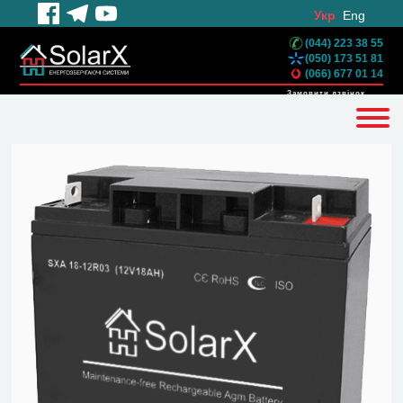
Укр
Eng
(044) 223 38 55
(050) 173 51 81
(066) 677 01 14
Замовити дзвінок