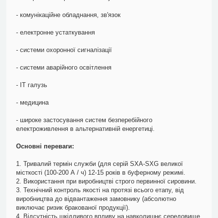
- комунікаційне обладнання, зв'язок
- електронне устаткування
- системи охоронної сигналізації
- системи аварійного освітлення
- ІТ галузь
- медицина
- широке застосування систем безперебійного
електроживлення в альтернативній енергетиці.
Основні переваги:
1. Тривалий термін служби (для серій SXA-SXG великої
місткості (100-200 А / ч) 12-15 років в буферному режимі.
2. Використання при виробництві строго первинної сировини.
3. Технічний контроль якості на протязі всього етапу, від
виробництва до відвантаження замовнику (абсолютно
виключає ризик бракованої продукції).
4. Відсутність шкідливого впливу на навколишнє середовище