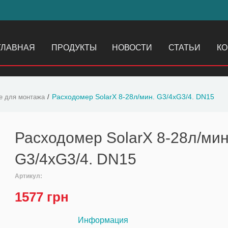
ГЛАВНАЯ
ПРОДУКТЫ
НОВОСТИ
СТАТЬИ
КО
Расходомер SolarX 8-28л/мин. G3/4xG3/4. DN15
е для монтажа
Расходомер SolarX 8-28л/мин
G3/4xG3/4. DN15
Артикул:
1577
грн
Информация