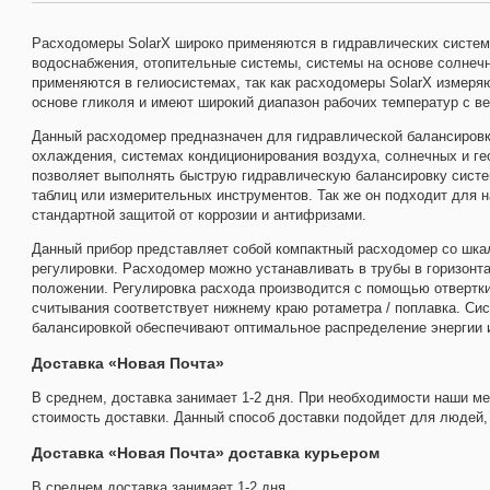
Расходомеры SolarX широко применяются в гидравлических система
водоснабжения, отопительные системы, системы на основе солнечн
применяются в гелиосистемах, так как расходомеры SolarX измеряю
основе гликоля и имеют широкий диапазон рабочих температур с ве
Данный расходомер предназначен для гидравлической балансировки
охлаждения, системах кондиционирования воздуха, солнечных и г
позволяет выполнять быструю гидравлическую балансировку систе
таблиц или измерительных инструментов. Так же он подходит для 
стандартной защитой от коррозии и антифризами.
Данный прибор представляет собой компактный расходомер со шка
регулировки. Расходомер можно устанавливать в трубы в горизонт
положении. Регулировка расхода производится с помощью отвертки
считывания соответствует нижнему краю ротаметра / поплавка. Си
балансировкой обеспечивают оптимальное распределение энергии 
Доставка «Новая Почта»
В среднем, доставка занимает 1-2 дня. При необходимости наши м
стоимость доставки. Данный способ доставки подойдет для людей, 
Доставка «Новая Почта» доставка курьером
В среднем доставка занимает 1-2 дня.