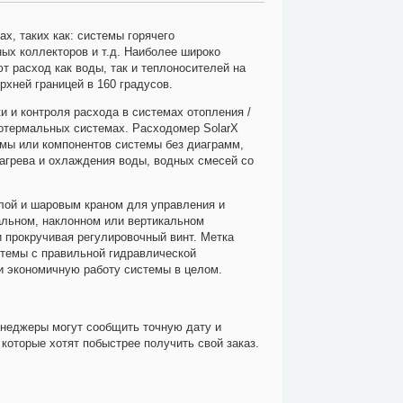
х, таких как: системы горячего
ых коллекторов и т.д. Наиболее широко
т расход как воды, так и теплоносителей на
рхней границей в 160 градусов.
 и контроля расхода в системах отопления /
еотермальных системах. Расходомер SolarX
мы или компонентов системы без диаграмм,
нагрева и охлаждения воды, водных смесей со
лой и шаровым краном для управления и
альном, наклонном или вертикальном
 прокручивая регулировочный винт. Метка
стемы с правильной гидравлической
и экономичную работу системы в целом.
енеджеры могут сообщить точную дату и
которые хотят побыстрее получить свой заказ.