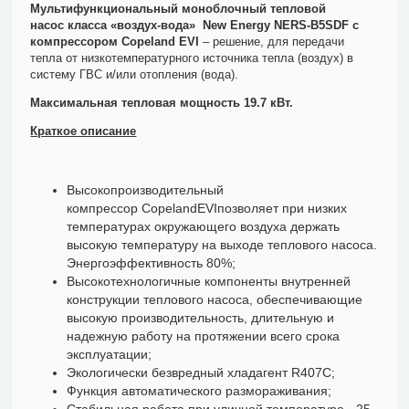
Мультифункциональный моноблочный тепловой
насос
класса «воздух-вода»
New
Energy
NERS
-
B
5
SDF
с
компрессором
Copeland
EVI
– решение, для передачи
тепла от низкотемпературного источника тепла (воздух) в
систему ГВС и/или отопления (вода).
Максимальная тепловая мощность 19.7 кВт.
Краткое описание
Высокопроизводительный
компрессор CopelandEVIпозволяет при низких
температурах окружающего воздуха держать
высокую температуру на выходе теплового насоса.
Энергоэффективность 80%;
Высокотехнологичные компоненты внутренней
конструкции теплового насоса, обеспечивающие
высокую производительность, длительную и
надежную работу на протяжении всего срока
эксплуатации;
Экологически безвредный хладагент R407С;
Функция автоматического размораживания;