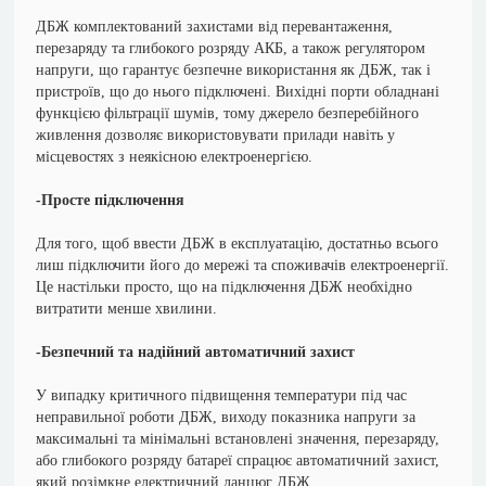
ДБЖ комплектований захистами від перевантаження,
перезаряду та глибокого розряду АКБ, а також регулятором
напруги, що гарантує безпечне використання як ДБЖ, так і
пристроїв, що до нього підключені. Вихідні порти обладнані
функцією фільтрації шумів, тому джерело безперебійного
живлення дозволяє використовувати прилади навіть у
місцевостях з неякісною електроенергією.
-Просте підключення
Для того, щоб ввести ДБЖ в експлуатацію, достатньо всього
лиш підключити його до мережі та споживачів електроенергії.
Це настільки просто, що на підключення ДБЖ необхідно
витратити менше хвилини.
-Безпечний та надійний автоматичний захист
У випадку критичного підвищення температури під час
неправильної роботи ДБЖ, виходу показника напруги за
максимальні та мінімальні встановлені значення, перезаряду,
або глибокого розряду батареї спрацює автоматичний захист,
який розімкне електричний ланцюг ДБЖ.