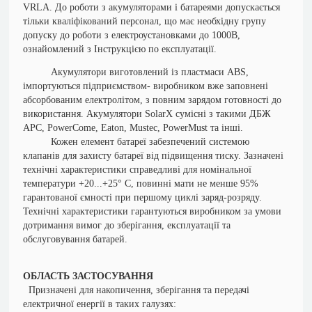
VRLA.
До роботи з акумуляторами і батареями допускається
тільки кваліфікований персонал, що має необхідну групу
допуску до роботи з електроустановками до 1000В,
ознайомлений з Інструкцією по експлуатації.
Акумулятори виготовлений із пластмаси ABS,
імпортуються підприємством- виробником вже заповнені
абсорбованим електролітом, з повним зарядом готовності до
використання. Акумулятори SolarX сумісні з такими ДБЖ
АРС, PowerCome, Eaton, Mustec, PowerMust та інші.
Кожен елемент батареї забезпечений системою
клапанів для захисту батареї від підвищення тиску. Зазначені
технічні характеристики справедливі для номінальної
температури +20...+25° С, повинні мати не менше 95%
гарантованої ємності при першому циклі заряд-розряду.
Технічні характеристики гарантуються виробником за умови
дотримання вимог до зберігання, експлуатації та
обслуговування батарей.
ОБЛАСТЬ ЗАСТОСУВАННЯ
Призначені для накопичення, зберігання та передачі
електричної енергії в таких галузях: