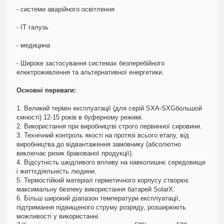
- системи аварійного освітлення
- ІТ галузь
- медицина
- Широке застосування системах безперебійного
електроживлення та альтернативної енергетики.
Основні переваги:
1. Великий термін експлуатації (для серій SXA-SXGбольшой
ємності) 12-15 років в буферному режимі.
2. Використання при виробництві строго первинної сировини.
3. Технічний контроль якості на протязі всього етапу, від
виробництва до відвантаження замовнику (абсолютно
виключає ризик бракованої продукції).
4. Відсутність шкідливого впливу на навколишнє середовище
і життєдіяльність людини.
5. Термостійкий матеріал герметичного корпусу створює
максимальну безпеку використання батарей SolarX.
6. Більш широкий діапазон температури експлуатації,
підтримання підвищеного струму розряду, розширюють
можливості у використанні.