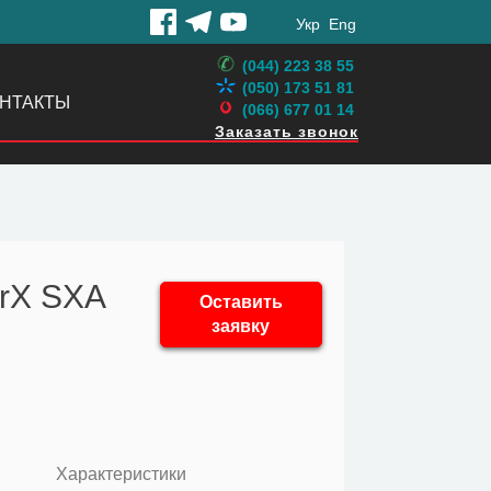
Укр
Eng
(044) 223 38 55
(050) 173 51 81
НТАКТЫ
(066) 677 01 14
Заказать звонок
arX SXA
Оставить
заявку
Характеристики