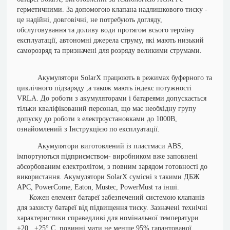
герметичними. За допомогою клапана надлишкового тиску -
це надійні, довговічні, не потребують догляду,
обслуговування та доливу води протягом всього терміну
експлуатації, автономні джерела струму, які мають низький
саморозряд та призначені для розряду великими струмами.
Акумулятори SolarX працюють в режимах буферного та
циклічного підзаряду ,а також мають індекс потужності
VRLA.
До роботи з акумуляторами і батареями допускається
тільки кваліфікований персонал, що має необхідну групу
допуску до роботи з електроустановками до 1000В,
ознайомлений з Інструкцією по експлуатації.
Акумулятори виготовлений із пластмаси ABS,
імпортуються підприємством- виробником вже заповнені
абсорбованим електролітом, з повним зарядом готовності до
використання. Акумулятори SolarX сумісні з такими ДБЖ
АРС, PowerCome, Eaton, Mustec, PowerMust та інші.
Кожен елемент батареї забезпечений системою клапанів
для захисту батареї від підвищення тиску. Зазначені технічні
характеристики справедливі для номінальної температури
+20...+25° С, повинні мати не менше 95% гарантованої